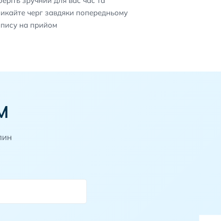
еріть зручний для вас час та
никайте черг завдяки попередньому
апису на прийом
М
лин