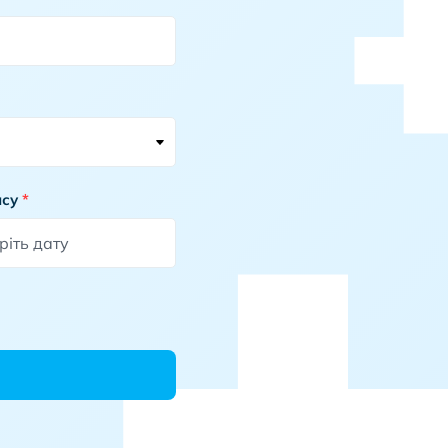
ису
*