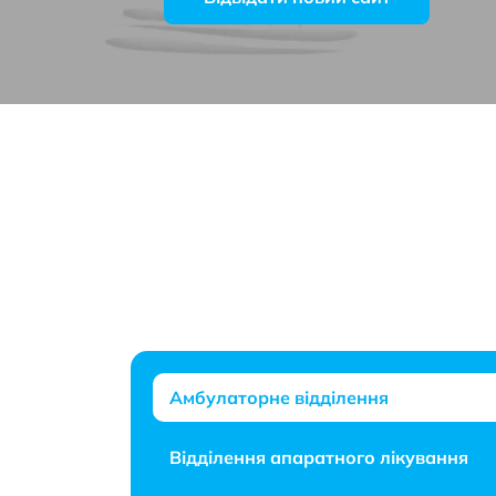
Item
1
of
1
Амбулаторне відділення
Відділення апаратного лікування