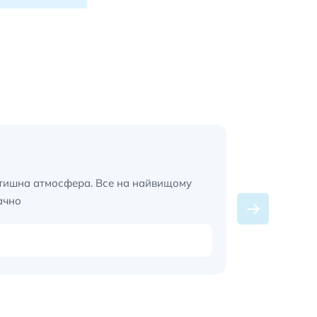
Ірина Шев
атишна атмосфера. Все на найвищому
Професійний
ачно
атмосфера.