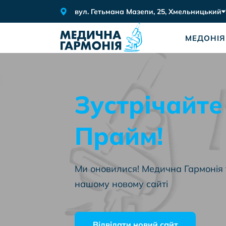
вул. Гетьмана Мазепи, 25, Хмельницький
МЕДОНІЯ
Зустрічайт
Прайм!
Ми оновилися! Медична Гармонія 
нашому новому сайті
Відвідати новий сайт