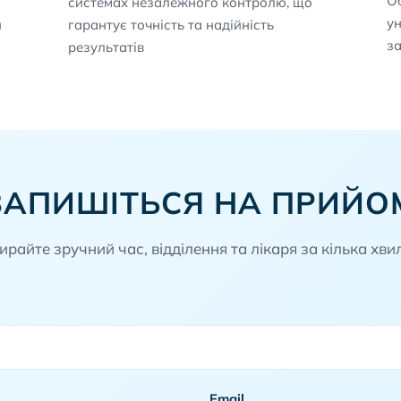
Об
системах незалежного контролю, що
у
и
гарантує точність та надійність
з
результатів
ЗАПИШІТЬСЯ НА ПРИЙО
ирайте зручний час, відділення та лікаря за кілька хви
Email