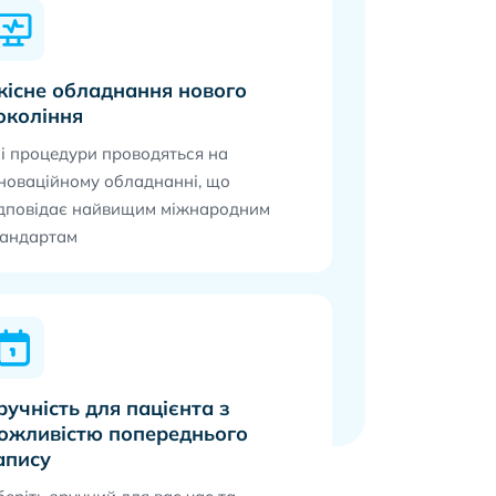
кісне обладнання нового
окоління
і процедури проводяться на
новаційному обладнанні, що
ідповідає найвищим міжнародним
тандартам
ручність для пацієнта з
ожливістю попереднього
апису