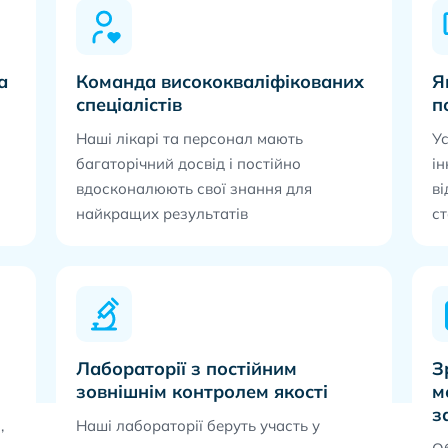
а
Команда висококваліфікованих
Я
спеціалістів
п
Наші лікарі та персонал мають
Ус
багаторічний досвід і постійно
ін
вдосконалюють свої знання для
в
найкращих результатів
с
Лабораторії з постійним
З
зовнішнім контролем якості
м
з
,
Наші лабораторії беруть участь у