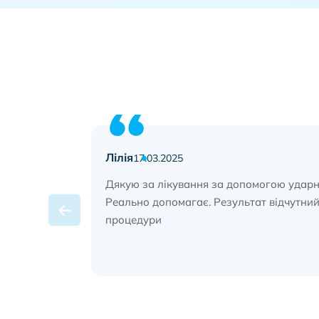
Лілія
17.03.2025
, затишна
Дякую за лікування за допомогою ударно
Реально допомагає. Результат відчутний
процедури
Item