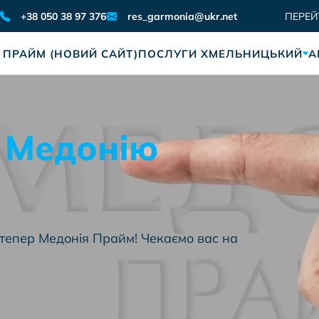
res_garmonia@ukr.net
+38 050 38 97 376
ПЕРЕЙ
 ПРАЙМ (НОВИЙ САЙТ)
ПОСЛУГИ ХМЕЛЬНИЦЬКИЙ
А
е Медонію
тепер Медонія Прайм! Чекаємо вас на