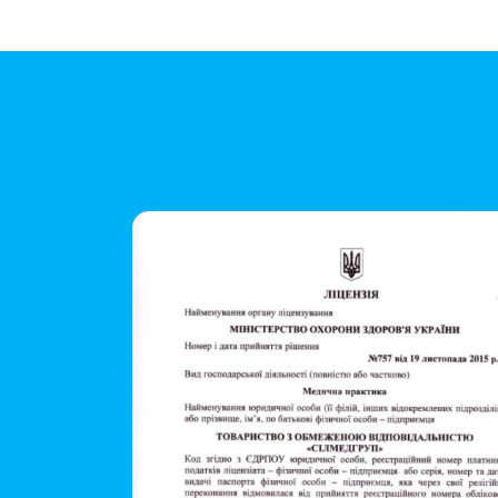
1
of
3