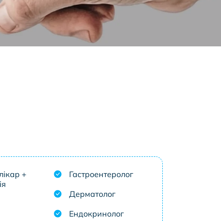
лікар +
Гастроентеролог
ія
Дерматолог
Ендокринолог