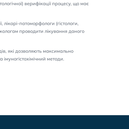
ологічної) верифікації процесу, що має
ї, лікарі-патоморфологи (гістологи,
нкологам проводити лікування даного
дів, які дозволяють максимально
а імуногістохімічний методи.