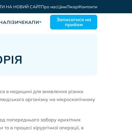
ТИ НА НОВИЙ САЙТ
Про нас
Ціни
Лікарі
Контакти
Записатися на
НАЛІЗИ
ЧЕКАПИ
прийом
ОРІЯ
ся в медицині для виявлення різних
 людського організму на мікроскопічному
етод попереднього забору крихітних
то в процесі хірургічної операції, в