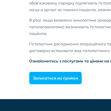
обов’язковому порядку підлягають гістоло
місце в органі чи тканині пацієнта, можл
В разі, якщо виявлено онкологічне захворю
патологоанатоми) визначають гістологіч
пацієнта.
Гістологічне дослідження операційного т
достовірно встановити вид патологічного 
Ознайомитись з послугами та цінами на 
Записатися на прийом