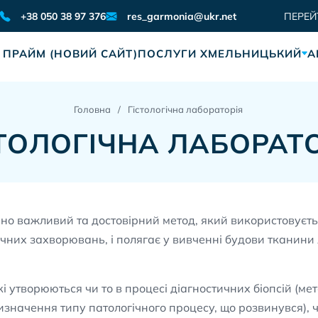
res_garmonia@ukr.net
+38 050 38 97 376
ПЕРЕЙ
 ПРАЙМ (НОВИЙ САЙТ)
ПОСЛУГИ ХМЕЛЬНИЦЬКИЙ
А
Головна
Гістологічна лабораторія
ТОЛОГІЧНА ЛАБОРАТ
но важливий та достовірний метод, який використовуєть
ічних захворювань, і полягає у вивченні будови тканини
кі утворюються чи то в процесі діагностичних біопсій (м
начення типу патологічного процесу, що розвинувся), чи 