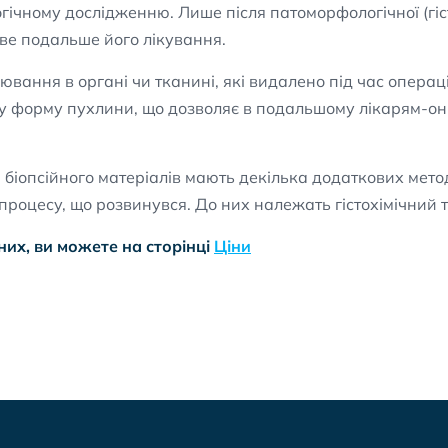
гічному дослідженню. Лише після патоморфологічної (гіст
иве подальше його лікування.
вання в органі чи тканині, які видалено під час операці
ну форму пухлини, що дозволяє в подальшому лікарям-о
а біопсійного матеріалів мають декілька додаткових мето
процесу, що розвинувся. До них належать гістохімічний т
них, ви можете на сторінці
Ціни