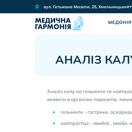
вул. Гетьмана Мазепи, 25, Хмельницький
МЕДОНІЯ
АНАЛІЗ КАЛ
Аналіз калу на гельмінти та найпрос
виявити в організмі паразитів, таких
гельмінти - гострики, аскариди
найпростіші - лямблії , амеби,