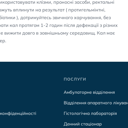
використовувати клізми, проносні засоби, ректальні
жуть вплинути на результат ( протигельмінтні,
біотики ), дотримуйтесь звичного харчування, без
рати кал протягом 1-2 годин після дефекації з різних
не вижити довго в зовнішньому середовищ. Кал має
нер.
ПОСЛУГИ
Амбулаторне відділення
Відділення апаратного лікува
 конфіденційності
Гістологічна лабораторія
Денний стаціонар