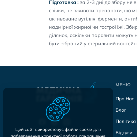
Підготовка :
за 2-3 дні до збору не 
свічки, не вживати препарати, що мо
активоване вугілля, ферменти, анти
надмірної жирної чи гострої їжі. Зби
ділянок, оскільки паразити можуть 
бути зібраний у стерильний контей
МЕНЮ
Про Нас
Блог
Політика
Цей сайт використовує файли cookie для
Відгуки
забезпечення коректної роботи, покращення