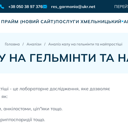
res_garmonia@ukr.net
+38 050 38 97 376
ПЕРЕЙ
 ПРАЙМ (НОВИЙ САЙТ)
ПОСЛУГИ ХМЕЛЬНИЦЬКИЙ
А
Головна
Аналізи
Аналіз калу на гельмінти та найпростіші
У НА ГЕЛЬМІНТИ ТА 
тіші - це лабораторне дослідження, яке дозволяє
 як:
, анкілостоми, ціп"яки тощо.
 криптоспоридії тощо.