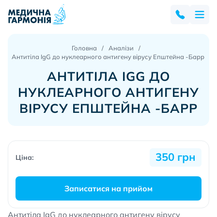
Головна
Аналізи
Антитіла IgG до нуклеарного антигену вірусу Епштейна -Барр
АНТИТІЛА IGG ДО
НУКЛЕАРНОГО АНТИГЕНУ
ВІРУСУ ЕПШТЕЙНА -БАРР
350 грн
Ціна:
Записатися на прийом
Антитіла IgG до нуклеарного антигену вірусу