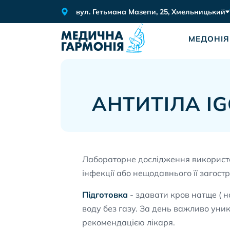
вул. Гетьмана Мазепи, 25, Хмельницький
МЕДОНІЯ
АНТИТІЛА IGG
Лабораторне дослідження використов
інфекції або нещодавнього її загост
Підготовка
- здавати кров натще ( н
воду без газу. За день важливо уни
рекомендацією лікаря.