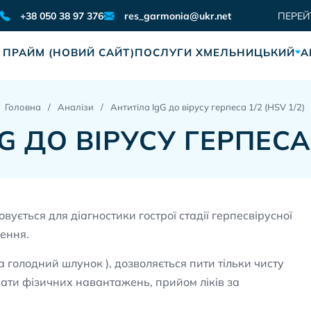
res_garmonia@ukr.net
+38 050 38 97 376
ПЕРЕЙ
 ПРАЙМ (НОВИЙ САЙТ)
ПОСЛУГИ ХМЕЛЬНИЦЬКИЙ
А
Головна
Аналізи
Антитіла IgG до вірусу герпеса 1/2 (HSV 1/2)
 ДО ВІРУСУ ГЕРПЕСА 
ується для діагностики гострої стадії герпесвірусної
рення.
а голодний шлунок ), дозволяється пити тільки чисту
кати фізичних навантажень, прийом ліків за