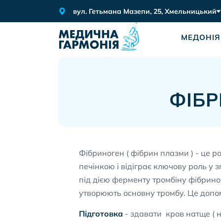
вул. Гетьмана Мазепи, 25, Хмельницький
МЕДОНІЯ
ФІБР
Фібриноген ( фібрин плазми ) - це р
печінкою і відіграє ключову роль у
під дією ферменту тромбіну фібрино
утворюють основну тромбу. Це допо
Підготовка
- здавати кров натще ( н