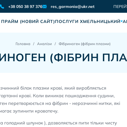
res_garmonia@ukr.net
+38 050 38 97 376
ПЕРЕЙ
 ПРАЙМ (НОВИЙ САЙТ)
ПОСЛУГИ ХМЕЛЬНИЦЬКИЙ
А
Головна
Аналізи
Фібриноген (фібрин плазми)
ИНОГЕН (ФІБРИН ПЛ
озчинний білок плазми крові, який виробляється
 згортанні крові. Коли виникає пошкодження судини,
ген перетворюється на фібрин - нерозчинні нитки, які
могає зупинити кровотечу.
а голодний шлунок ), дозволяється пити тільки чисту