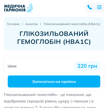
Головна
Аналізи
Глікозильований гемоглобін (HbA1c)
ГЛІКОЗИЛЬОВАНИЙ
ГЕМОГЛОБІН (HBA1C)
220 грн
Ціна:
Записатися на прийом
Глікозильований гемоглобін - це показник, що
відображає середній рівень цукру ( глюкози ) в
крові за останні 2-3 місяці.Він утворюється, коли