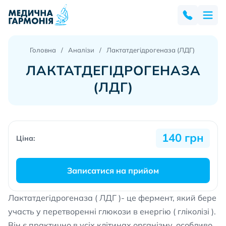
Головна
Аналізи
Лактатдегідрогеназа (ЛДГ)
ЛАКТАТДЕГІДРОГЕНАЗА
(ЛДГ)
140 грн
Ціна:
Записатися на прийом
Лактатдегідрогеназа ( ЛДГ )- це фермент, який бере
участь у перетворенні глюкози в енергію ( гліколізі ).
Він є практично в усіх клітинах організму, особливо