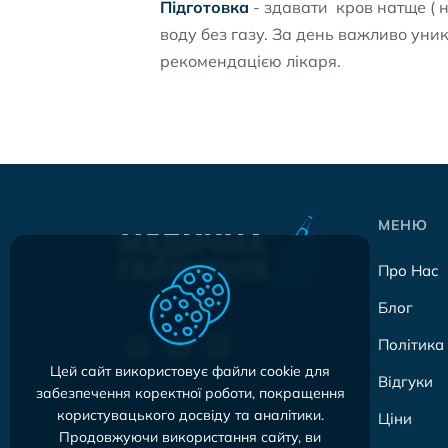
Підготовка
- здавати кров натще ( н
воду без газу. За день важливо уни
рекомендацією лікаря.
МЕНЮ
Про Нас
Блог
Політика
Цей сайт використовує файли cookie для
Відгуки
забезпечення коректної роботи, покращення
користувацького досвіду та аналітики.
Ціни
Продовжуючи використання сайту, ви