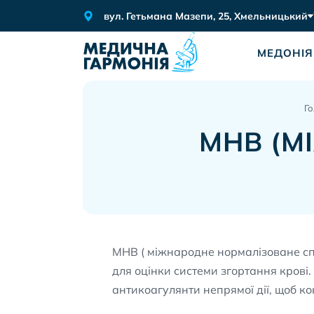
вул. Гетьмана Мазепи, 25, Хмельницький
МЕДОНІЯ
Г
МНВ (М
МНВ ( міжнародне нормалізоване сп
для оцінки системи згортання крові
антикоагулянти непрямої дії, щоб ко