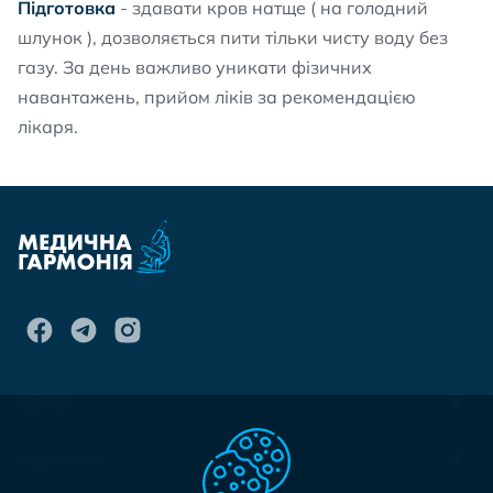
Підготовка
- здавати кров натще ( на голодний
шлунок ), дозволяється пити тільки чисту воду без
газу. За день важливо уникати фізичних
навантажень, прийом ліків за рекомендацією
лікаря.
МЕНЮ
ПОСЛУГИ