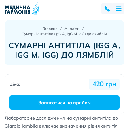
Головна
Аналізи
Сумарні антитіла (IgG A, IgG M, IgG) до лямблій
СУМАРНІ АНТИТІЛА (IGG A,
IGG M, IGG) ДО ЛЯМБЛІЙ
420 грн
Ціна:
Записатися на прийом
Лабораторне дослідження на сумарні антитіла до
Giardia lamblia включає визначення рівня антитіл