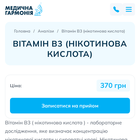
Головна
Аналізи
Вітамін В3 (нікотинова кислота)
ВІТАМІН В3 (НІКОТИНОВА
КИСЛОТА)
370 грн
Ціна:
Записатися на прийом
Вітамін В3 ( нікотинова кислота ) - лабораторне
дослідження, яке визначає концентрацію
нікотинової кислоти у сироватці крові. Нікотинова