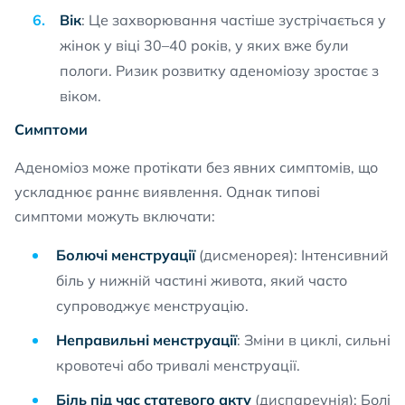
Вік
: Це захворювання частіше зустрічається у
жінок у віці 30–40 років, у яких вже були
пологи. Ризик розвитку аденоміозу зростає з
віком.
Симптоми
Аденоміоз може протікати без явних симптомів, що
ускладнює раннє виявлення. Однак типові
симптоми можуть включати:
Болючі менструації
(дисменорея): Інтенсивний
біль у нижній частині живота, який часто
супроводжує менструацію.
Неправильні менструації
: Зміни в циклі, сильні
кровотечі або тривалі менструації.
Біль під час статевого акту
(диспареунія): Болі