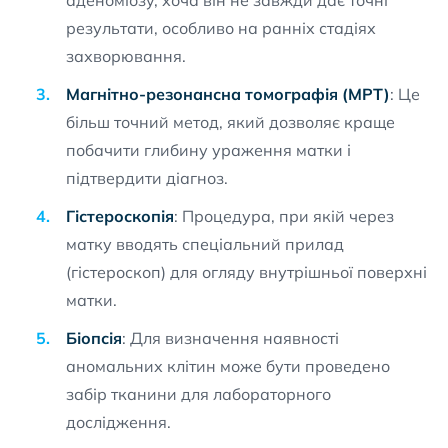
аденоміозу, хоча він не завжди дає точні
результати, особливо на ранніх стадіях
захворювання.
Магнітно-резонансна томографія (МРТ)
: Це
більш точний метод, який дозволяє краще
побачити глибину ураження матки і
підтвердити діагноз.
Гістероскопія
: Процедура, при якій через
матку вводять спеціальний прилад
(гістероскоп) для огляду внутрішньої поверхні
матки.
Біопсія
: Для визначення наявності
аномальних клітин може бути проведено
забір тканини для лабораторного
дослідження.