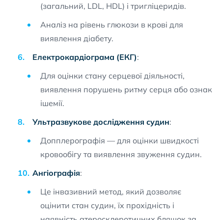
(загальний, LDL, HDL) і тригліцеридів.
Аналіз на рівень глюкози в крові для
виявлення діабету.
Електрокардіограма (ЕКГ)
:
Для оцінки стану серцевої діяльності,
виявлення порушень ритму серця або ознак
ішемії.
Ультразвукове дослідження судин
:
Допплерографія — для оцінки швидкості
кровообігу та виявлення звуження судин.
Ангіографія
:
Це інвазивний метод, який дозволяє
оцінити стан судин, їх прохідність і
наявність атеросклеротичних бляшок за