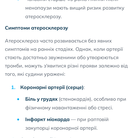
менопаузи мають вищий ризик розвитку
атеросклерозу.
Симптоми атеросклерозу
Атеросклероз часто розвивається без явних
симптомів на ранніх стадіях. Однак, коли артерії
стають достатньо звуженими або утворюються
тромби, можуть з'явитися різні прояви залежно від
того, які судини уражені:
Коронарні артерії (серце)
:
Біль у грудях
(стенокардія), особливо при
фізичному навантаженні або стресі.
Інфаркт міокарда
— при раптовій
закупорці коронарної артерії.