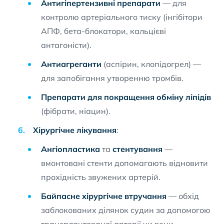
Антигіпертензивні препарати
— для
контролю артеріального тиску (інгібітори
АПФ, бета-блокатори, кальцієві
антагоністи).
Антиагреганти
(аспірин, клопідогрел) —
для запобігання утворенню тромбів.
Препарати для покращення обміну ліпідів
(фібрати, ніацин).
Хірургічне лікування
:
Ангіопластика
та
стентування
—
вмонтовані стенти допомагають відновити
прохідність звужених артерій.
Байпасне хірургічне втручання
— обхід
заблокованих ділянок судин за допомогою