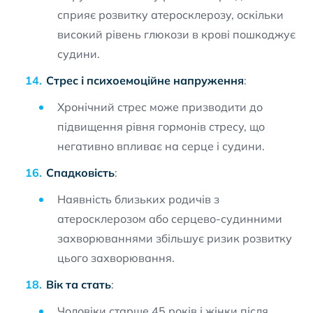
сприяє розвитку атеросклерозу, оскільки
високий рівень глюкози в крові пошкоджує
судини.
Стрес і психоемоційне напруження
:
Хронічний стрес може призводити до
підвищення рівня гормонів стресу, що
негативно впливає на серце і судини.
Спадковість
:
Наявність близьких родичів з
атеросклерозом або серцево-судинними
захворюваннями збільшує ризик розвитку
цього захворювання.
Вік та стать
:
Чоловіки старше 45 років і жінки після