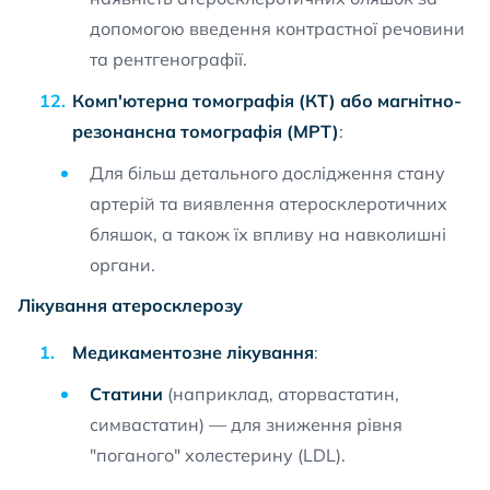
допомогою введення контрастної речовини
та рентгенографії.
Комп'ютерна томографія (КТ) або магнітно-
резонансна томографія (МРТ)
:
Для більш детального дослідження стану
артерій та виявлення атеросклеротичних
бляшок, а також їх впливу на навколишні
органи.
Лікування атеросклерозу
Медикаментозне лікування
:
Статини
(наприклад, аторвастатин,
симвастатин) — для зниження рівня
"поганого" холестерину (LDL).