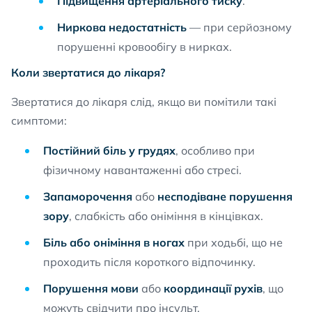
Підвищення артеріального тиску
.
Ниркова недостатність
— при серйозному
порушенні кровообігу в нирках.
Коли звертатися до лікаря?
Звертатися до лікаря слід, якщо ви помітили такі
симптоми:
Постійний біль у грудях
, особливо при
фізичному навантаженні або стресі.
Запаморочення
або
несподіване порушення
зору
, слабкість або оніміння в кінцівках.
Біль або оніміння в ногах
при ходьбі, що не
проходить після короткого відпочинку.
Порушення мови
або
координації рухів
, що
можуть свідчити про інсульт.