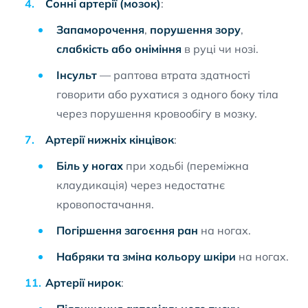
Сонні артерії (мозок)
:
Запаморочення
,
порушення зору
,
слабкість або оніміння
в руці чи нозі.
Інсульт
— раптова втрата здатності
говорити або рухатися з одного боку тіла
через порушення кровообігу в мозку.
Артерії нижніх кінцівок
:
Біль у ногах
при ходьбі (переміжна
клаудикація) через недостатнє
кровопостачання.
Погіршення загоєння ран
на ногах.
Набряки та зміна кольору шкіри
на ногах.
Артерії нирок
: