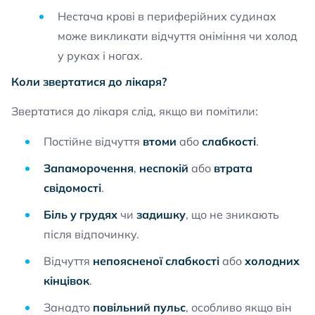
Нестача крові в периферійних судинах
може викликати відчуття оніміння чи холод
у руках і ногах.
Коли звертатися до лікаря?
Звертатися до лікаря слід, якщо ви помітили:
Постійне відчуття
втоми
або
слабкості
.
Запаморочення
,
неспокій
або
втрата
свідомості
.
Біль у грудях
чи
задишку
, що не зникають
після відпочинку.
Відчуття
непоясненої слабкості
або
холодних
кінцівок
.
Занадто
повільний пульс
, особливо якщо він