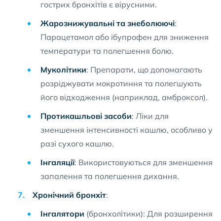
гострих бронхітів є вірусними.
Жарознижувальні та знеболюючі
:
Парацетамол або ібупрофен для зниження
температури та полегшення болю.
Муколітики
: Препарати, що допомагають
розріджувати мокротиння та полегшують
його відходження (наприклад, амброксол).
Протикашльові засоби
: Ліки для
зменшення інтенсивності кашлю, особливо у
разі сухого кашлю.
Інгаляції
: Використовуються для зменшення
запалення та полегшення дихання.
Хронічний бронхіт
:
Інгалятори
(бронхолітики): Для розширення