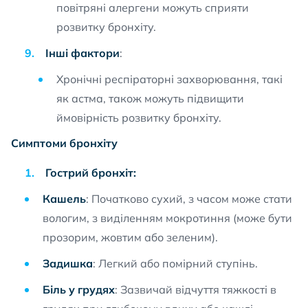
повітряні алергени можуть сприяти
розвитку бронхіту.
Інші фактори
:
Хронічні респіраторні захворювання, такі
як астма, також можуть підвищити
ймовірність розвитку бронхіту.
Симптоми бронхіту
Гострий бронхіт:
Кашель
: Початково сухий, з часом може стати
вологим, з виділенням мокротиння (може бути
прозорим, жовтим або зеленим).
Задишка
: Легкий або помірний ступінь.
Біль у грудях
: Зазвичай відчуття тяжкості в