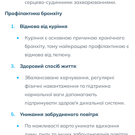
серцево-судинними захворюваннями.
Профілактика бронхіту
Відмова від куріння
:
Куріння є основною причиною хронічного
бронхіту, тому найкращою профілактикою є
відмова від тютюну.
Здоровий спосіб життя
:
Збалансоване харчування, регулярні
фізичні навантаження та підтримка
нормальної ваги допомагають
підтримувати здоров'я дихальної системи.
Уникання забрудненого повітря
:
По можливості варто уникати вдихання
диму, пилу та інших забруднювачів повітря.