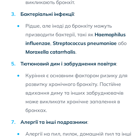
викликають бронхіт.
Бактеріальні інфекції
:
Рідше, але іноді до бронхіту можуть
призводити бактерії, такі як
Haemophilus
influenzae
,
Streptococcus pneumoniae
або
Moraxella catarrhalis
.
Тютюновий дим і забруднення повітря
:
Куріння є основним фактором ризику для
розвитку хронічного бронхіту. Постійне
вдихання диму та інших забруднювачів
може викликати хронічне запалення в
бронхах.
Алергії та інші подразники
:
Алергії на пил, пилок, домашній пил та інші