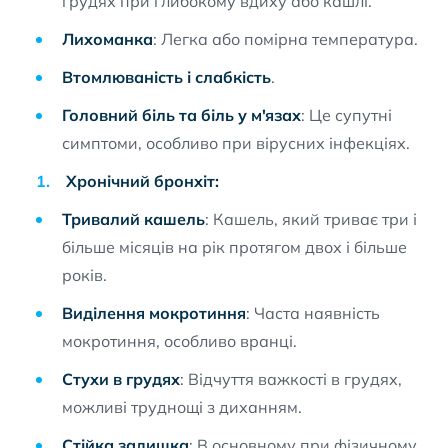
грудях при глибокому вдиху або кашлі.
Лихоманка
: Легка або помірна температура.
Втомлюваність і слабкість
.
Головний біль та біль у м'язах
: Це супутні
симптоми, особливо при вірусних інфекціях.
Хронічний бронхіт:
Тривалий кашель
: Кашель, який триває три і
більше місяців на рік протягом двох і більше
років.
Виділення мокротиння
: Часта наявність
мокротиння, особливо вранці.
Стухи в грудях
: Відчуття важкості в грудях,
можливі труднощі з диханням.
Стійка задишка
: В основному при фізичному