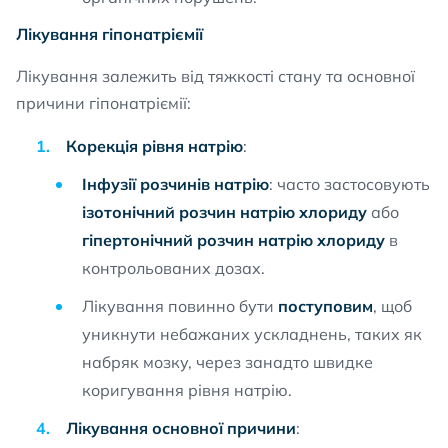
Лікування гіпонатріємії
Лікування залежить від тяжкості стану та основної
причини гіпонатріємії:
Корекція рівня натрію
:
Інфузії розчинів натрію
: часто застосовують
ізотонічний розчин натрію хлориду
або
гіпертонічний розчин натрію хлориду
в
контрольованих дозах.
Лікування повинно бути
поступовим
, щоб
уникнути небажаних ускладнень, таких як
набряк мозку, через занадто швидке
коригування рівня натрію.
Лікування основної причини
: