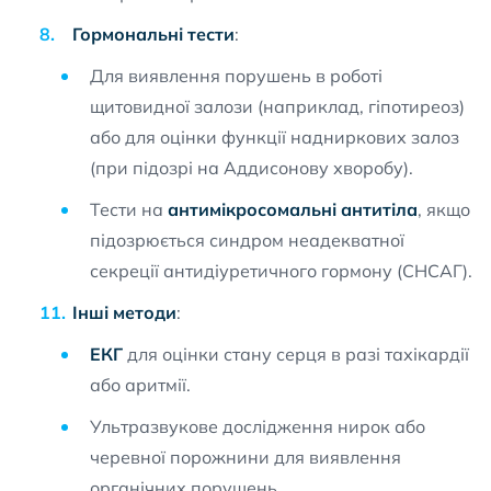
Гормональні тести
:
Для виявлення порушень в роботі
щитовидної залози (наприклад, гіпотиреоз)
або для оцінки функції надниркових залоз
(при підозрі на Аддисонову хворобу).
Тести на
антимікросомальні антитіла
, якщо
підозрюється синдром неадекватної
секреції антидіуретичного гормону (СНСАГ).
Інші методи
:
ЕКГ
для оцінки стану серця в разі тахікардії
або аритмії.
Ультразвукове дослідження нирок або
черевної порожнини для виявлення
органічних порушень.