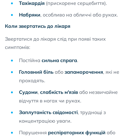
Тахікардія
(прискорене серцебиття).
Набряки
, особливо на обличчі або руках.
Коли звертатись до лікаря
Звертатися до лікаря слід при появі таких
симптомів:
Постійна
сильна спрага
.
Головний біль
або
запаморочення
, які не
проходять.
Судоми
,
слабкість м'язів
або незвичайне
відчуття в ногах чи руках.
Заплутаність свідомості
, труднощі з
концентрацією уваги.
Порушення
респіраторних функцій
або