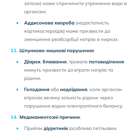
залози) може спричинити утримання води в
організмі.
Аддисонова хвороба
(недостатність
кортикостероїдів) може призвести до
зменшення реабсорбції натрію в нирках.
Шлунково-кишкові порушення
:
Діарея
,
блювання
, тривале
потовиділення
можуть призвести до втрати натрію та
рідини.
Голодання
або
недоїдання
, коли організм
втрачає велику кількість рідини через
порушення водно-електролітного балансу.
Медикаментозні причини
:
Прийом
діуретиків
(особливо петльових