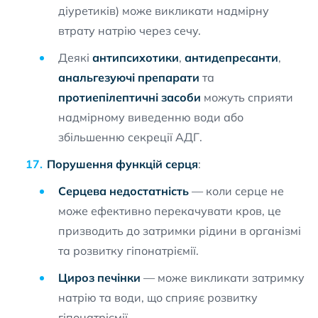
діуретиків) може викликати надмірну
втрату натрію через сечу.
Деякі
антипсихотики
,
антидепресанти
,
анальгезуючі препарати
та
протиепілептичні засоби
можуть сприяти
надмірному виведенню води або
збільшенню секреції АДГ.
Порушення функцій серця
:
Серцева недостатність
— коли серце не
може ефективно перекачувати кров, це
призводить до затримки рідини в організмі
та розвитку гіпонатріємії.
Цироз печінки
— може викликати затримку
натрію та води, що сприяє розвитку
гіпонатріємії.