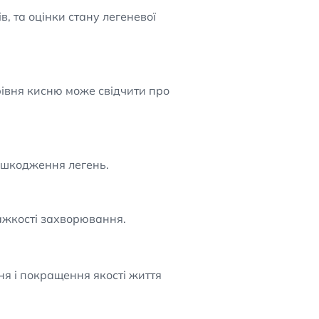
, та оцінки стану легеневої
рівня кисню може свідчити про
пошкодження легень.
важкості захворювання.
я і покращення якості життя