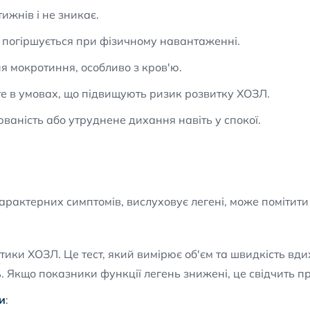
ижнів і не зникає.
 погіршується при фізичному навантаженні.
ня мокротиння, особливо з кров'ю.
е в умовах, що підвищують ризик розвитку ХОЗЛ.
ваність або утруднене дихання навіть у спокої.
характерних симптомів, вислуховує легені, може помітит
тики ХОЗЛ. Це тест, який вимірює об'єм та швидкість вди
. Якщо показники функції легень знижені, це свідчить пр
и
: