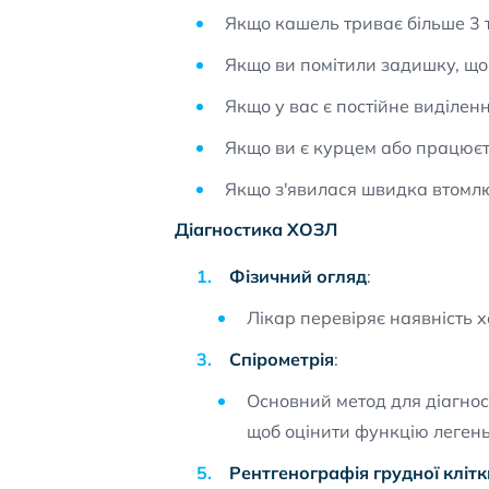
Якщо кашель триває більше 3 т
Якщо ви помітили задишку, що
Якщо у вас є постійне виділен
Якщо ви є курцем або працюєт
Якщо з'явилася швидка втомлю
Діагностика ХОЗЛ
Фізичний огляд
:
Лікар перевіряє наявність 
Спірометрія
:
Основний метод для діагнос
щоб оцінити функцію легень
Рентгенографія грудної клітк