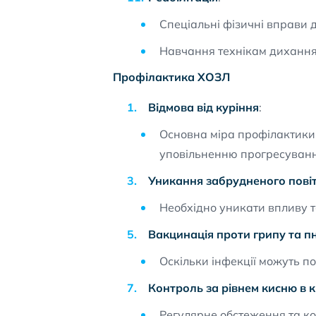
Спеціальні фізичні вправи д
Навчання технікам дихання
Профілактика ХОЗЛ
Відмова від куріння
:
Основна міра профілактики 
уповільненню прогресуванн
Уникання забрудненого пові
Необхідно уникати впливу то
Вакцинація проти грипу та 
Оскільки інфекції можуть п
Контроль за рівнем кисню в к
Регулярне обстеження та ко