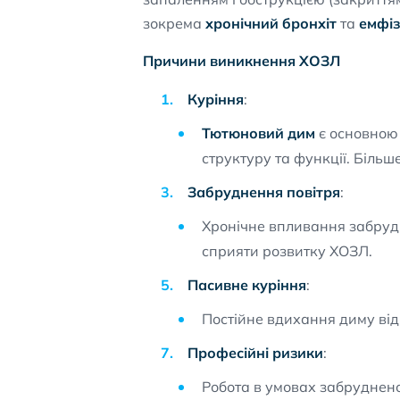
зокрема
хронічний бронхіт
та
емфіз
Причини виникнення ХОЗЛ
Куріння
:
Тютюновий дим
є основною 
структуру та функції. Біль
Забруднення повітря
:
Хронічне впливання забрудн
сприяти розвитку ХОЗЛ.
Пасивне куріння
:
Постійне вдихання диму від
Професійні ризики
:
Робота в умовах забруднено