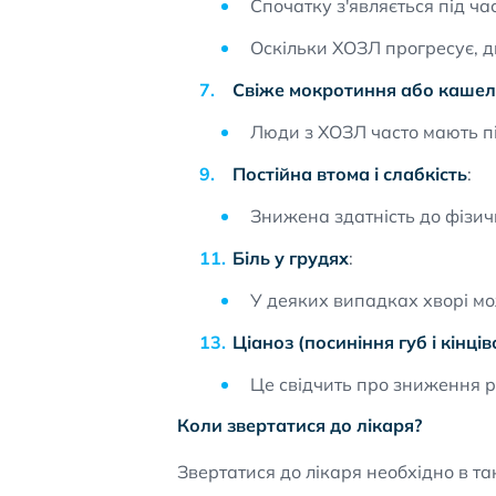
Спочатку з'являється під час
Оскільки ХОЗЛ прогресує, д
Свіже мокротиння або кашел
Люди з ХОЗЛ часто мають п
Постійна втома і слабкість
:
Знижена здатність до фізич
Біль у грудях
:
У деяких випадках хворі мож
Ціаноз (посиніння губ і кінців
Це свідчить про зниження рі
Коли звертатися до лікаря?
Звертатися до лікаря необхідно в т