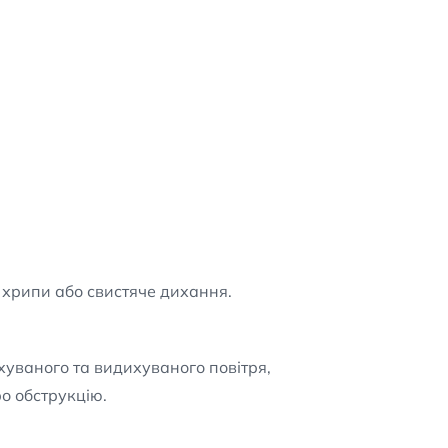
и хрипи або свистяче дихання.
хуваного та видихуваного повітря,
о обструкцію.