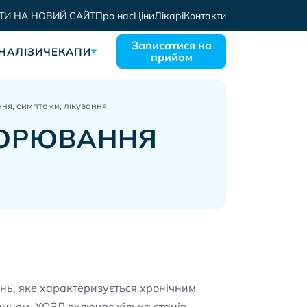
ТИ НА НОВИЙ САЙТ
Про нас
Ціни
Лікарі
Контакти
Записатися на
НАЛІЗИ
ЧЕКАПИ
прийом
ня, симптоми, лікування
ВОРЮВАННЯ
ь, яке характеризується хронічним
анням. ХОЗЛ включає кілька станів,