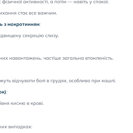
 фізичної активності, а потім — навіть у спокої.
ихання стає все важчим.
ь з мокротинням
:
ідвищену секрецію слизу.
них навантажень, частіше загальна втомленість.
уть відчувати болі в грудях, особливо при кашлі.
ок)
:
вня кисню в крові.
аких випадках: