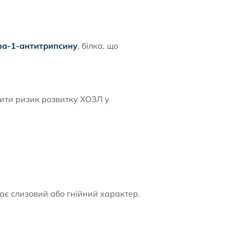
а-1-антитрипсину
, білка, що
ьшити ризик розвитку ХОЗЛ у
є слизовий або гнійний характер.