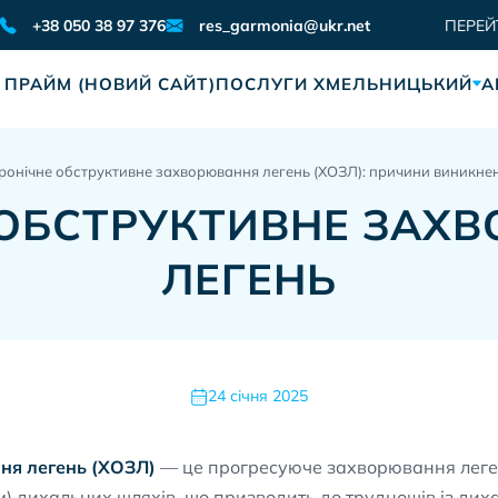
res_garmonia@ukr.net
+38 050 38 97 376
ПЕРЕЙ
 ПРАЙМ (НОВИЙ САЙТ)
ПОСЛУГИ ХМЕЛЬНИЦЬКИЙ
А
ронічне обструктивне захворювання легень (ХОЗЛ): причини виникнен
 ОБСТРУКТИВНЕ ЗАХ
ЛЕГЕНЬ
24 січня 2025
ня легень (ХОЗЛ)
— це прогресуюче захворювання леген
м) дихальних шляхів, що призводить до труднощів із дих