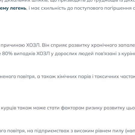
ему легень
, і має схильність до поступового погіршення 
причиною ХОЗЛ. Він сприяє розвитку хронічного запале
ше 80% випадків ХОЗЛ у дорослих людей пов'язані з курін
еного повітря, а також хімічних парів і токсичних част
 курців також може стати фактором ризику розвитку ць
го повітря, на підприємствах з високим рівнем пилу (на