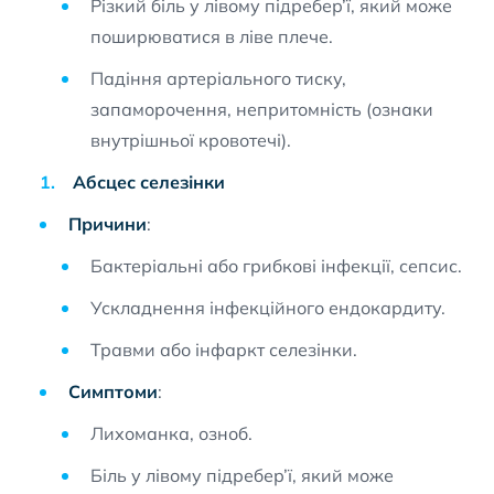
Різкий біль у лівому підребер’ї, який може
поширюватися в ліве плече.
Падіння артеріального тиску,
запаморочення, непритомність (ознаки
внутрішньої кровотечі).
Абсцес селезінки
Причини
:
Бактеріальні або грибкові інфекції, сепсис.
Ускладнення інфекційного ендокардиту.
Травми або інфаркт селезінки.
Симптоми
:
Лихоманка, озноб.
Біль у лівому підребер’ї, який може