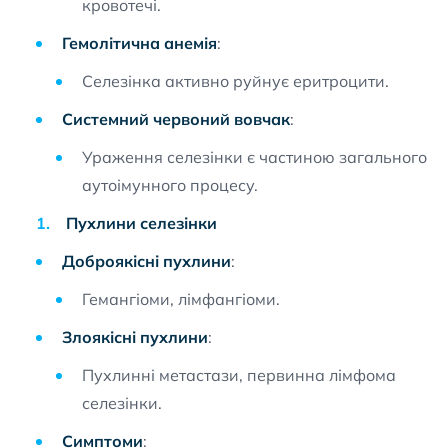
кровотечі.
Гемолітична анемія
:
Селезінка активно руйнує еритроцити.
Системний червоний вовчак
:
Ураження селезінки є частиною загального
аутоімунного процесу.
Пухлини селезінки
Доброякісні пухлини
:
Гемангіоми, лімфангіоми.
Злоякісні пухлини
:
Пухлинні метастази, первинна лімфома
селезінки.
Симптоми
: