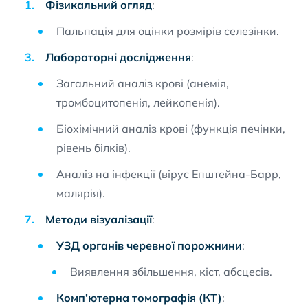
Фізикальний огляд
:
Пальпація для оцінки розмірів селезінки.
Лабораторні дослідження
:
Загальний аналіз крові (анемія,
тромбоцитопенія, лейкопенія).
Біохімічний аналіз крові (функція печінки,
рівень білків).
Аналіз на інфекції (вірус Епштейна-Барр,
малярія).
Методи візуалізації
:
УЗД органів черевної порожнини
:
Виявлення збільшення, кіст, абсцесів.
Комп’ютерна томографія (КТ)
: