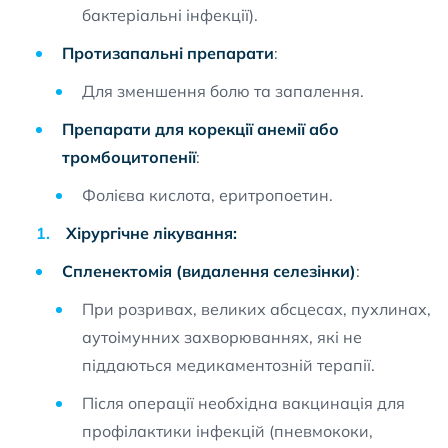
бактеріальні інфекції).
Протизапальні препарати
:
Для зменшення болю та запалення.
Препарати для корекції анемії або
тромбоцитопенії
:
Фолієва кислота, еритропоетин.
Хірургічне лікування:
Спленектомія (видалення селезінки)
:
При розривах, великих абсцесах, пухлинах,
аутоімунних захворюваннях, які не
піддаються медикаментозній терапії.
Після операції необхідна вакцинація для
профілактики інфекцій (пневмококи,