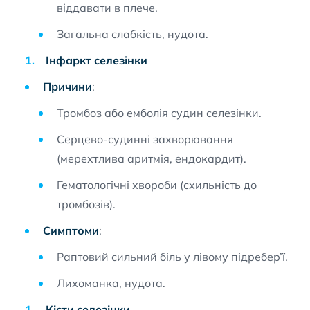
віддавати в плече.
Загальна слабкість, нудота.
Інфаркт селезінки
Причини
:
Тромбоз або емболія судин селезінки.
Серцево-судинні захворювання
(мерехтлива аритмія, ендокардит).
Гематологічні хвороби (схильність до
тромбозів).
Симптоми
:
Раптовий сильний біль у лівому підребер’ї.
Лихоманка, нудота.
Кісти селезінки