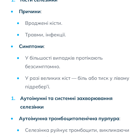
Причини
:
Вроджені кісти.
Травми, інфекції.
Симптоми
:
У більшості випадків протікають
безсимптомно.
У разі великих кіст — біль або тиск у лівому
підребер’ї.
Аутоімунні та системні захворювання
селезінки
Аутоімунна тромбоцитопенічна пурпура
:
Селезінка руйнує тромбоцити, викликаючи