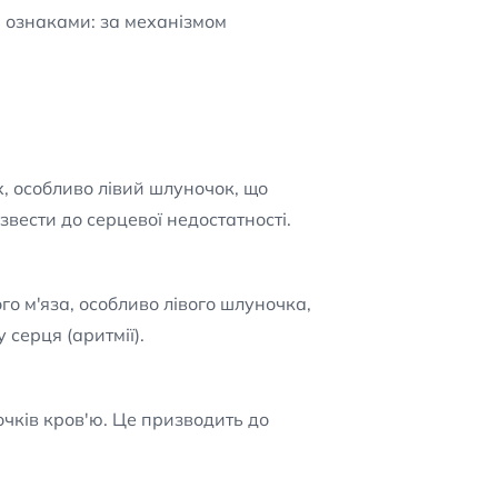
и ознаками: за механізмом
х, особливо лівий шлуночок, що
вести до серцевої недостатності.
го м'яза, особливо лівого шлуночка,
серця (аритмії).
чків кров'ю. Це призводить до