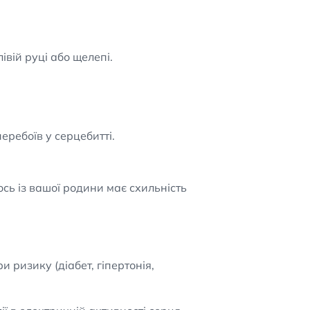
івій руці або щелепі.
ребоїв у серцебитті.
ось із вашої родини має схильність
 ризику (діабет, гіпертонія,