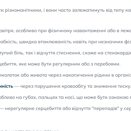
різноманітними, і вони часто залежатимуть від типу карді
повітря, особливо при фізичному навантаженні або в леж
абкість, швидка втомлюваність навіть при незначних ф
упий біль, так і відчуття стиснення, схоже на стенокарді
ебиття, яке може бути регулярним або з перебоями.
иколоток або живота через накопичення рідини в організ
ність
— через порушення кровообігу та зниження тиску
обливо на губах, пальцях та носі, що може бути ознакою
— нерегулярне серцебиття або відчуття "перепадів" у се