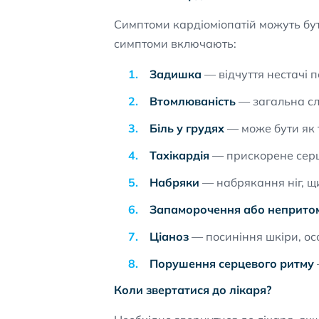
Симптоми кардіоміопатій можуть бути 
симптоми включають:
Задишка
— відчуття нестачі 
Втомлюваність
— загальна сл
Біль у грудях
— може бути як т
Тахікардія
— прискорене серц
Набряки
— набрякання ніг, щ
Запаморочення або непритом
Ціаноз
— посиніння шкіри, ос
Порушення серцевого ритму
Коли звертатися до лікаря?