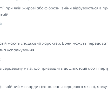
тії, при якій жирові або фіброзні зміни відбуваються в 
тмій.
й
патій мають спадковий характер. Вони можуть передава
тип успадкування.
:
 серцевому м'язі, що призводить до дилатації або гіперт
інфекційний міокардит (запалення серцевого м'яза), можу