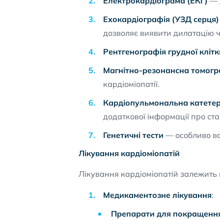
Електрокардіограма (ЕКГ)
— д
Ехокардіографія (УЗД серця)
дозволяє виявити дилатацію ч
Рентгенографія грудної клітк
Магнітно-резонансна томогр
кардіоміопатії.
Кардіопульмональна катетер
додаткової інформації про ста
Генетичні тести
— особливо ва
Лікування кардіоміопатій
Лікування кардіоміопатій залежить в
Медикаментозне лікування
:
Препарати для покращення 