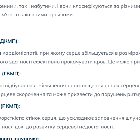
женими, так і набутими, і вони класифікуються за різним
м'язі та клінічними проявами.
 (ДКМП)
:
кардіоміопатії, при якому серце збільшується в розміра
го здатності ефективно прокачувати кров. Це може приз
я (ГКМП)
:
ії відбувається збільшення та потовщення стінок серцево
цеве скорочення та може призвести до порушень ритму 
 (РКМП)
:
орсткістю стінок серця, що ускладнює заповнення шлуно
 наслідок, до розвитку серцевої недостатності.
авого шлуночка
: