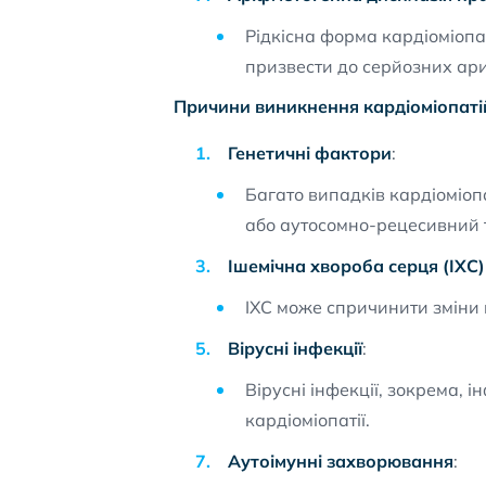
Рідкісна форма кардіоміопа
призвести до серйозних ари
Причини виникнення кардіоміопаті
Генетичні фактори
:
Багато випадків кардіоміо
або аутосомно-рецесивний 
Ішемічна хвороба серця (ІХС)
ІХС може спричинити зміни в
Вірусні інфекції
:
Вірусні інфекції, зокрема, 
кардіоміопатії.
Аутоімунні захворювання
: