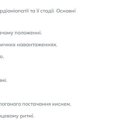
оміопатії та її стадії. Основні
ачому положенні.
ізичних навантаженнях.
ю.
мі.
.
 поганого постачання киснем.
рцевому ритмі.