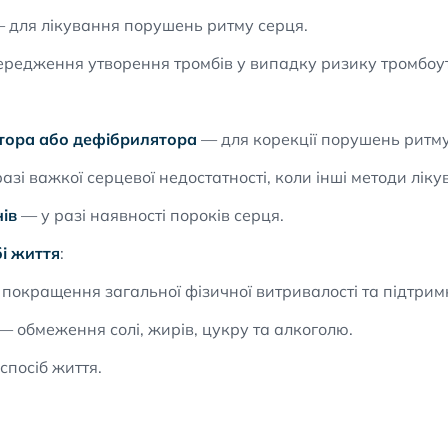
 для лікування порушень ритму серця.
редження утворення тромбів у випадку ризику тромбоу
ятора або дефібрилятора
— для корекції порушень ритму
азі важкої серцевої недостатності, коли інші методи лік
ів
— у разі наявності пороків серця.
бі життя
:
покращення загальної фізичної витривалості та підтрим
— обмеження солі, жирів, цукру та алкоголю.
спосіб життя.