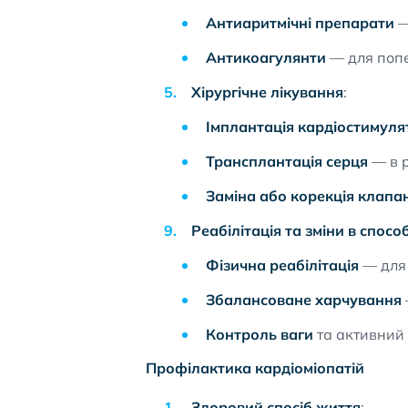
Антиаритмічні препарати
—
Антикоагулянти
— для попе
Хірургічне лікування
:
Імплантація кардіостимул
Трансплантація серця
— в р
Заміна або корекція клапан
Реабілітація та зміни в спосо
Фізична реабілітація
— для 
Збалансоване харчування
Контроль ваги
та активний 
Профілактика кардіоміопатій
Здоровий спосіб життя
: