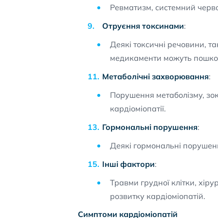
Ревматизм, системний черво
Отруєння токсинами
:
Деякі токсичні речовини, та
медикаменти можуть пошкод
Метаболічні захворювання
:
Порушення метаболізму, зок
кардіоміопатії.
Гормональні порушення
:
Деякі гормональні порушенн
Інші фактори
:
Травми грудної клітки, хіру
розвитку кардіоміопатій.
Симптоми кардіоміопатій