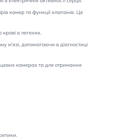
 в електричній активності серця.
рів камер та функції клапанів. Це
крові в легенях.
му м'язі, допомагаючи в діагностиці
рцевих камерах та для отримання
ретики.