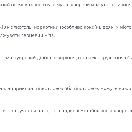
ний вовчак та інші аутоімунні хвороби можуть спричиня
кі як алкоголь, наркотики (особливо кокаїн), деякі хіміо
жувати серцевий м'яз.
рема цукровий діабет, ожиріння, а також порушення об
я, наприклад, гіпертиреоз або гіпотиреоз, можуть виклик
ргічні втручання на серці, спадкові метаболічні захвор