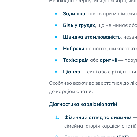
Необхідно звернутися до лікаря, якщ
Задишка
навіть при мінімаль
Біль у грудях
, що не минає аб
Швидка втомлюваність
, незв
Набряки
на ногах, щиколотках
Тахікардія
або
аритмії
— поруш
Ціаноз
— сині або сірі відтінк
Особливо важливо звертатися до ліка
до кардіоміопатій.
Діагностика кардіоміопатій
Фізичний огляд та анамнез
— 
сімейна історія кардіоміопатії)