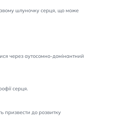
правому шлуночку серця, що може
тися через аутосомно-домінантний
рофії серця.
ть призвести до розвитку