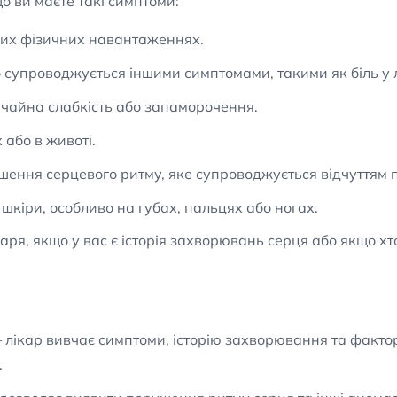
о ви маєте такі симптоми:
них фізичних навантаженнях.
о супроводжується іншими симптомами, такими як біль у л
ичайна слабкість або запаморочення.
 або в животі.
ення серцевого ритму, яке супроводжується відчуттям пе
и шкіри, особливо на губах, пальцях або ногах.
ря, якщо у вас є історія захворювань серця або якщо хт
лікар вивчає симптоми, історію захворювання та фактори
.