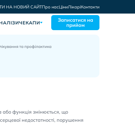
ТИ НА НОВИЙ САЙТ
Про нас
Ціни
Лікарі
Контакти
Записатися на
НАЛІЗИ
ЧЕКАПИ
прийом
 лікування та профілактика
а або функція змінюється, що
серцевої недостатності, порушення