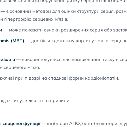
озволяє виявити порушення ритму серця та інші аномалії
— є основним методом для оцінки структури серця, розмі
и гіпертрофію серцевих м'язів.
и
— може показати ознаки розширення серця або застою 
афія (МРТ)
— дає більш детальну картину змін в серцево
изація
— використовується для вимірювання тиску в се
н серцевого м'яза.
жливі при підозрі на спадкові форми кардіоміопатій.
ід їх типу, тяжкості та причини:
серцевої функції
— інгібітори АПФ, бета-блокатори, діу