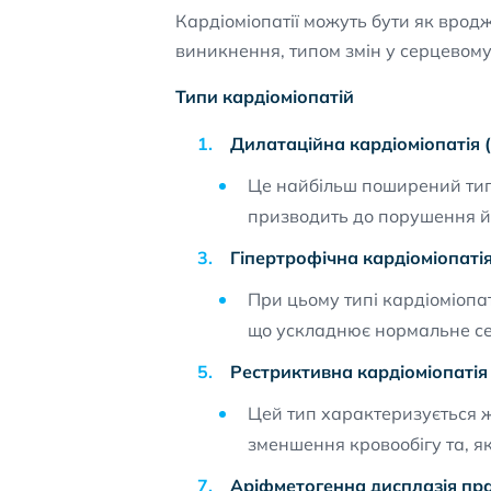
Кардіоміопатії можуть бути як врод
виникнення, типом змін у серцевому 
Типи кардіоміопатій
Дилатаційна кардіоміопатія
Це найбільш поширений тип 
призводить до порушення йо
Гіпертрофічна кардіоміопаті
При цьому типі кардіоміопат
що ускладнює нормальне сер
Рестриктивна кардіоміопатія
Цей тип характеризується ж
зменшення кровообігу та, як
Аріфметогенна дисплазія пр