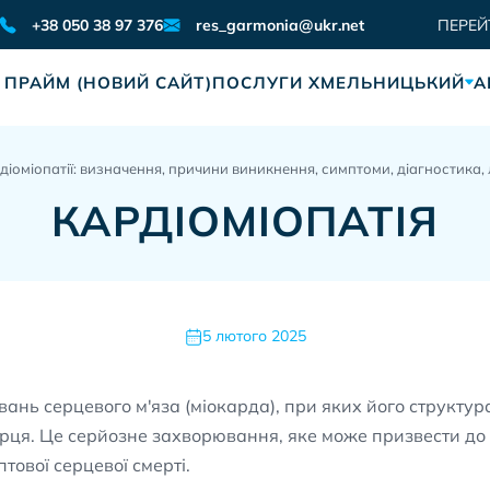
res_garmonia@ukr.net
+38 050 38 97 376
ПЕРЕЙ
 ПРАЙМ (НОВИЙ САЙТ)
ПОСЛУГИ ХМЕЛЬНИЦЬКИЙ
А
діоміопатії: визначення, причини виникнення, симптоми, діагностика,
КАРДІОМІОПАТІЯ
5 лютого 2025
нь серцевого м'яза (міокарда), при яких його структур
рця. Це серйозне захворювання, яке може призвести до 
тової серцевої смерті.