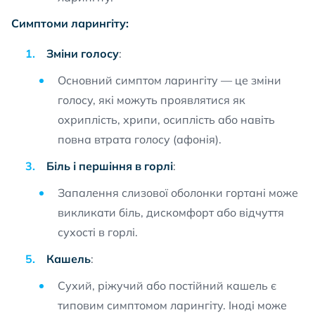
Симптоми ларингіту:
Зміни голосу
:
Основний симптом ларингіту — це зміни
голосу, які можуть проявлятися як
охриплість, хрипи, осиплість або навіть
повна втрата голосу (афонія).
Біль і першіння в горлі
:
Запалення слизової оболонки гортані може
викликати біль, дискомфорт або відчуття
сухості в горлі.
Кашель
:
Сухий, ріжучий або постійний кашель є
типовим симптомом ларингіту. Іноді може