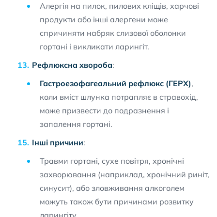
Алергія на пилок, пилових кліщів, харчові
продукти або інші алергени може
спричиняти набряк слизової оболонки
гортані і викликати ларингіт.
Рефлюксна хвороба
:
Гастроезофагеальний рефлюкс (ГЕРХ)
,
коли вміст шлунка потрапляє в стравохід,
може призвести до подразнення і
запалення гортані.
Інші причини
:
Травми гортані, сухе повітря, хронічні
захворювання (наприклад, хронічний риніт,
синусит), або зловживання алкоголем
можуть також бути причинами розвитку
ларингіту.