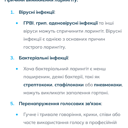
Вірусні інфекції
:
ГРВІ
,
грип
,
аденовірусні інфекції
та інші
віруси можуть спричинити ларингіт. Вірусні
інфекції є однією з основних причин
гострого ларингіту.
Бактеріальні інфекції
:
Хоча бактеріальний ларингіт є менш
поширеним, деякі бактерії, такі як
стрептококи
,
стафілококи
або
пневмококи
,
можуть викликати запалення гортані.
Перенапруження голосових зв'язок
:
Гучне і тривале говоріння, крики, співи або
часте використання голосу в професійній