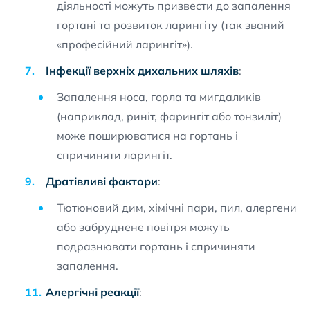
діяльності можуть призвести до запалення
гортані та розвиток ларингіту (так званий
«професійний ларингіт»).
Інфекції верхніх дихальних шляхів
:
Запалення носа, горла та мигдаликів
(наприклад, риніт, фарингіт або тонзиліт)
може поширюватися на гортань і
спричиняти ларингіт.
Дратівливі фактори
:
Тютюновий дим, хімічні пари, пил, алергени
або забруднене повітря можуть
подразнювати гортань і спричиняти
запалення.
Алергічні реакції
: