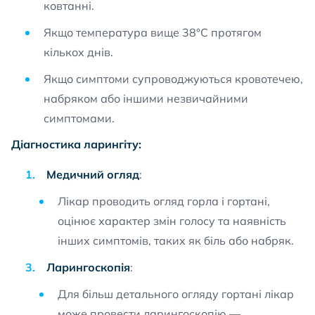
ковтанні.
Якщо температура вище 38°C протягом
кількох днів.
Якщо симптоми супроводжуються кровотечею,
набряком або іншими незвичайними
симптомами.
Діагностика ларингіту:
Медичний огляд
:
Лікар проводить огляд горла і гортані,
оцінює характер змін голосу та наявність
інших симптомів, таких як біль або набряк.
Ларингоскопія
:
Для більш детального огляду гортані лікар
може провести ларингоскопію —