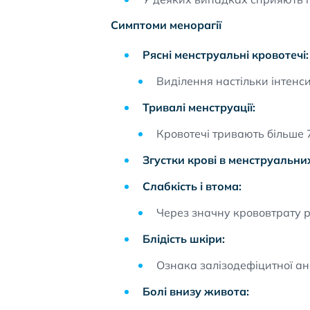
Симптоми менорагії
Рясні менструальні кровотечі:
Виділення настільки інтенси
Тривалі менструації:
Кровотечі тривають більше 7
Згустки крові в менструальни
Слабкість і втома:
Через значну крововтрату р
Блідість шкіри:
Ознака залізодефіцитної ане
Болі внизу живота: