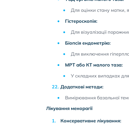
Для оцінки стану матки, яє
Гістероскопія:
Для візуалізації порожнин
Біопсія ендометрію:
Для виключення гіперплаз
МРТ або КТ малого таза:
У складних випадках для 
Додаткові методи:
Вимірювання базальної темп
Лікування менорагії
Консервативне лікування: