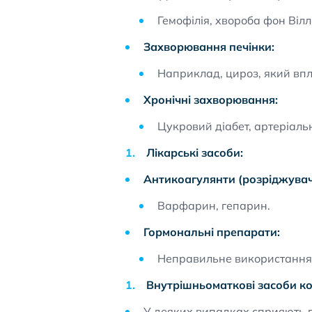
Гемофілія, хвороба фон Віл
Захворювання печінки:
Наприклад, цироз, який впл
Хронічні захворювання:
Цукровий діабет, артеріальн
Лікарські засоби:
Антикоагулянти (розріджувачі
Варфарин, гепарин.
Гормональні препарати:
Неправильне використання 
Внутрішньоматкові засоби кон
У деяких випадках сприяють 