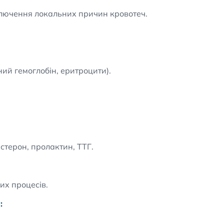
лючення локальних причин кровотеч.
ий гемоглобін, еритроцити).
естерон, пролактин, ТТГ.
х процесів.
: