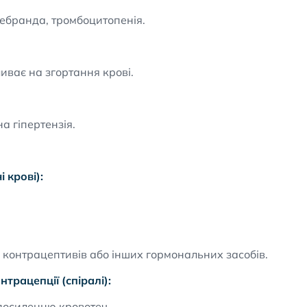
лебранда, тромбоцитопенія.
иває на згортання крові.
а гіпертензія.
 крові):
контрацептивів або інших гормональних засобів.
трацепції (спіралі):
посиленню кровотеч.