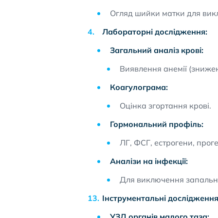
Огляд шийки матки для вик
Лабораторні дослідження:
Загальний аналіз крові:
Виявлення анемії (знижен
Коагулограма:
Оцінка згортання крові.
Гормональний профіль:
ЛГ, ФСГ, естрогени, прог
Аналізи на інфекції:
Для виключення запальни
Інструментальні дослідження
УЗД органів малого таза: