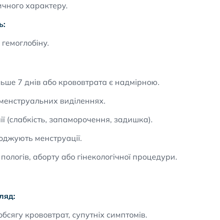
ичного характеру.
ь:
 гемоглобіну.
ьше 7 днів або крововтрата є надмірною.
в менструальних виділеннях.
ї (слабкість, запаморочення, задишка).
воджують менструації.
пологів, аборту або гінекологічної процедури.
ляд:
обсягу крововтрат, супутніх симптомів.