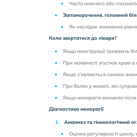
Часто ниючого або спазмат
Запаморочення, головний біл
Як наслідок зниження рівня
Коли звертатися до лікаря?
Якщо менструації тривають біл
При наявності згустків крові 
Якщо з’являються ознаки анемі
При болях у животі, які супро
Якщо менорагія виникла після 
Діагностика менорагії
Анамнез та гінекологічний ог
Оцінка регулярності циклу, 