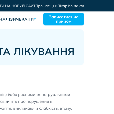
ТИ НА НОВИЙ САЙТ
Про нас
Ціни
Лікарі
Контакти
Записатися на
НАЛІЗИ
ЧЕКАПИ
прийом
ТА ЛІКУВАННЯ
нів) і/або рясними менструальними
 свідчить про порушення в
життя, викликаючи слабкість, втому,