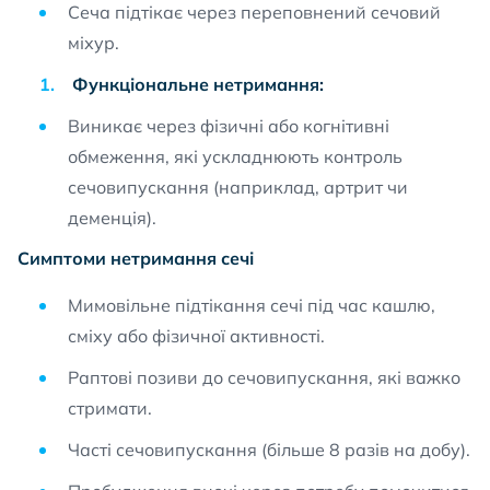
Сеча підтікає через переповнений сечовий
міхур.
Функціональне нетримання:
Виникає через фізичні або когнітивні
обмеження, які ускладнюють контроль
сечовипускання (наприклад, артрит чи
деменція).
Симптоми нетримання сечі
Мимовільне підтікання сечі під час кашлю,
сміху або фізичної активності.
Раптові позиви до сечовипускання, які важко
стримати.
Часті сечовипускання (більше 8 разів на добу).