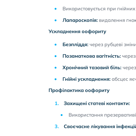
Використовується при гнійних
Лапароскопія:
видалення гною
Ускладнення оофориту
Безпліддя:
через рубцеві зміни
Позаматкова вагітність:
через
Хронічний тазовий біль:
через
Гнійні ускладнення:
абсцес яєч
Профілактика оофориту
Захищені статеві контакти:
Використання презервативі
Своєчасне лікування інфекці