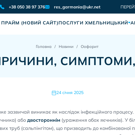
res_garmonia@ukr.net
+38 050 38 97 376
ПЕРЕЙ
 ПРАЙМ (НОВИЙ САЙТ)
ПОСЛУГИ ХМЕЛЬНИЦЬКИЙ
А
Головна
Новини
Оофорит
ПРИЧИНИ, СИМПТОМИ,
24 січня 2025
яке зазвичай виникає як наслідок інфекційного процесу
єчника) або
двостороннім
(ураження обох яєчників). У б
х труб (сальпінгітом), що призводить до комбінованої п