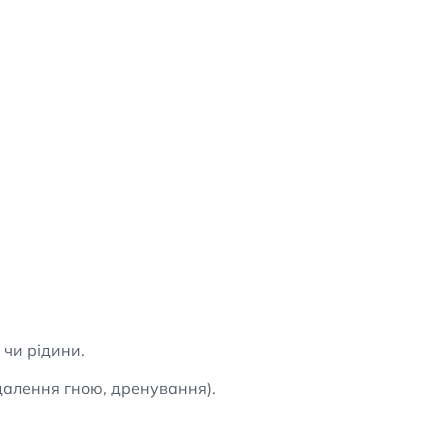
 чи рідини.
далення гною, дренування).