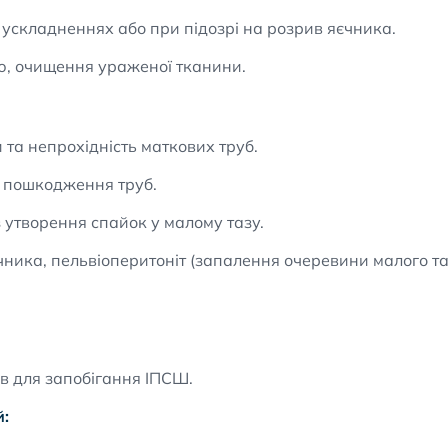
 ускладненнях або при підозрі на розрив яєчника.
, очищення ураженої тканини.
 та непрохідність маткових труб.
 пошкодження труб.
 утворення спайок у малому тазу.
ника, пельвіоперитоніт (запалення очеревини малого та
в для запобігання ІПСШ.
й: