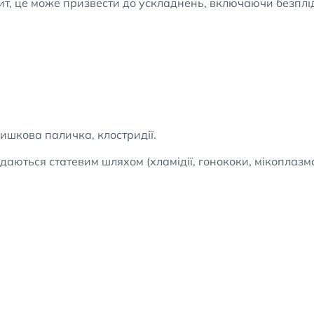
ит, це може призвести до ускладнень, включаючи безплі
кишкова паличка, клостридії.
даються статевим шляхом (хламідії, гонококи, мікоплазм