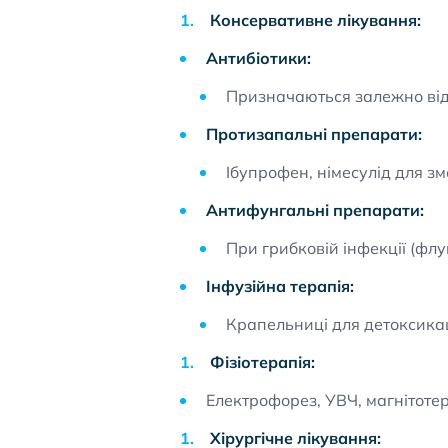
Консервативне лікування:
Антибіотики:
Призначаються залежно від 
Протизапальні препарати:
Ібупрофен, німесулід для з
Антифунгальні препарати:
При грибковій інфекції (флу
Інфузійна терапія:
Крапельниці для детоксикац
Фізіотерапія:
Електрофорез, УВЧ, магнітотер
Хірургічне лікування: