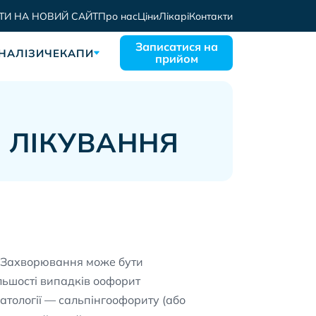
ТИ НА НОВИЙ САЙТ
Про нас
Ціни
Лікарі
Контакти
Записатися на
НАЛІЗИ
ЧЕКАПИ
прийом
 ЛІКУВАННЯ
. Захворювання може бути
ільшості випадків оофорит
атології — сальпінгоофориту (або