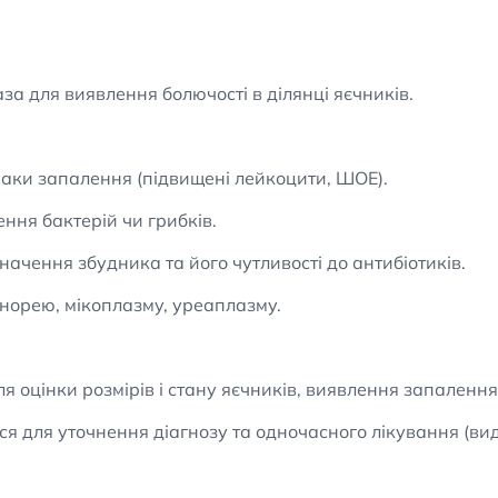
за для виявлення болючості в ділянці яєчників.
аки запалення (підвищені лейкоцити, ШОЕ).
ння бактерій чи грибків.
начення збудника та його чутливості до антибіотиків.
гонорею, мікоплазму, уреаплазму.
я оцінки розмірів і стану яєчників, виявлення запалення
ся для уточнення діагнозу та одночасного лікування (ви