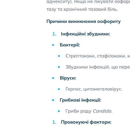
аднекситу). Якщо не лікувати оофор
тазу та хронічний тазовий біль.
Причини виникнення оофориту
Інфекційні збудники:
Бактерії:
Стрептококи, стафілококи, 
Збудники інфекцій, що пере
Віруси:
Герпес, цитомегаловірус.
Грибкові інфекції:
Гриби роду
Candida
.
Провокуючі фактори: