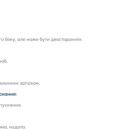
го боку, але може бути двостороннім.
ноб.
приємним запахом.
скання:
ипускання.
ома, нудота.