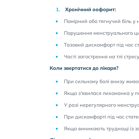
Хронічний оофорит:
Помірний або тягнучий біль у
Порушення менструального цикл
Тазовий дискомфорт під час ст
Часті загострення на тлі стре
Коли звертатися до лікаря?
При сильному болі внизу живот
Якщо з'явилася лихоманка у по
У разі нерегулярного менструа
При дискомфорті під час стате
Якщо виникають труднощі із з