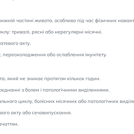
 нижній частині живота, особливо під час фізичних нава
у: тривалі, рясні або нерегулярні місячні.
атевого акту.
су, переохолодження або ослаблення імунітету.
а, який не зникає протягом кількох годин.
єднанні з болем і патологічними виділеннями.
льного циклу, болісних місячних або патологічних виділен
вого акту або сечовипускання.
ачаттям.