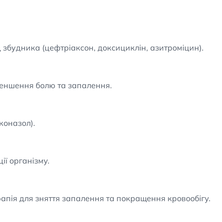
збудника (цефтріаксон, доксициклін, азитроміцин).
меншення болю та запалення.
коназол).
ії організму.
апія для зняття запалення та покращення кровообігу.