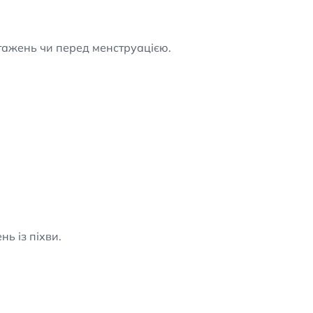
нтажень чи перед менструацією.
ь із піхви.