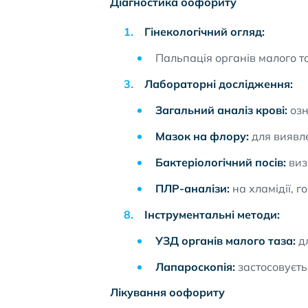
Діагностика оофориту
Гінекологічний огляд:
Пальпація органів малого та
Лабораторні дослідження:
Загальний аналіз крові:
озн
Мазок на флору:
для виявле
Бактеріологічний посів:
виз
ПЛР-аналізи:
на хламідії, 
Інструментальні методи:
УЗД органів малого таза:
дл
Лапароскопія:
застосовуєть
Лікування оофориту