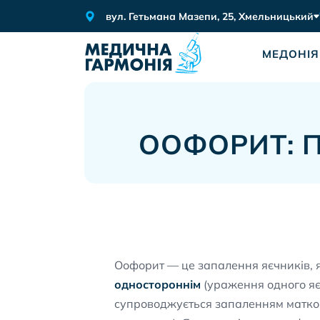
вул. Гетьмана Мазепи, 25, Хмельницький
МЕДОНІЯ
ООФОРИТ: 
Оофорит — це запалення яєчників, 
одностороннім
(ураження одного я
супроводжується запаленням маткови