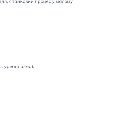
ддя, спайковий процес у малому
а, уреаплазма).