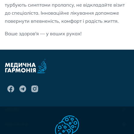
турбують симптоми пролапсу, не відкладайте візит
до спеціаліста. Інноваційне лікування допоможе
повернути впевненість, комфорт і радість життя.
Ваше здоров'я — у ваших руках!
МЕНЮ
ПОСЛУГИ