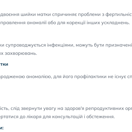
одвоєння шийки матки спричиняє проблеми з фертильніст
иправлення аномалії або для корекції інших ускладнень.
 супроводжується інфекціями, можуть бути призначені 
их захворювань.
атки
родженою аномалією, для його профілактики не існує сп
ість, слід звернути увагу на здоров'я репродуктивних ор
татися до лікаря для консультацій і обстеження.
и: