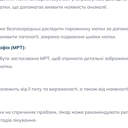
атки, що допомагає виявити наявність аномалії.
 може безпосередньо дослідити порожнину матки за допом
 виявити патології, зокрема подвоєння шийки матки.
афія (МРТ):
ути застосована МРТ, щоб отримати детальні зображення
матки.
ежить від її типу та вираженості, а також від наявност
и не спричиняє проблем, лікар може рекомендувати ре
тодів лікування.