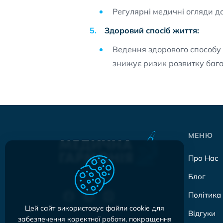
Регулярні медичні огляди д
Здоровий спосіб життя:
Ведення здорового способу 
знижує ризик розвитку баг
МЕНЮ
Про Нас
Блог
Політика
Цей сайт використовує файли cookie для
Відгуки
забезпечення коректної роботи, покращення