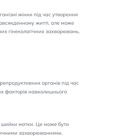
анізмі жінки під час утворення
повсякденному житті, але може
них гінекологічних захворювань.
епродуктивних органів під час
их факторів навколишнього
я шийки матки. Це може бути
етичними захворюваннями.