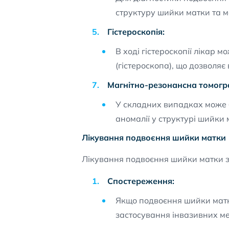
структуру шийки матки та м
Гістероскопія:
В ході гістероскопії лікар
(гістероскопа), що дозволяє
Магнітно-резонансна томогр
У складних випадках може б
аномалії у структурі шийки 
Лікування подвоєння шийки матки
Лікування подвоєння шийки матки зал
Спостереження:
Якщо подвоєння шийки матк
застосування інвазивних ме