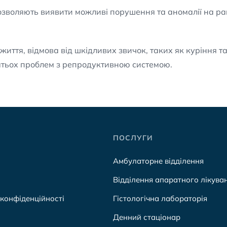
озволяють виявити можливі порушення та аномалії на ран
життя, відмова від шкідливих звичок, таких як куріння 
атьох проблем з репродуктивною системою.
ПОСЛУГИ
Амбулаторне відділення
Відділення апаратного лікува
 конфіденційності
Гістологічна лабораторія
Денний стаціонар