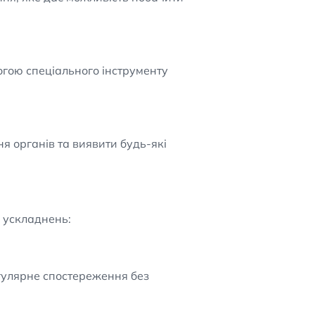
огою спеціального інструменту
 органів та виявити будь-які
і ускладнень:
гулярне спостереження без