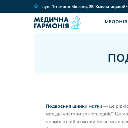
вул. Гетьмана Мазепи, 25, Хмельницький
МЕДОНІЯ
ПО
Подвоєння шийки матки
— це рідкіс
має дві частини замість однієї. Це 
аномалії шийка матки може мати дв