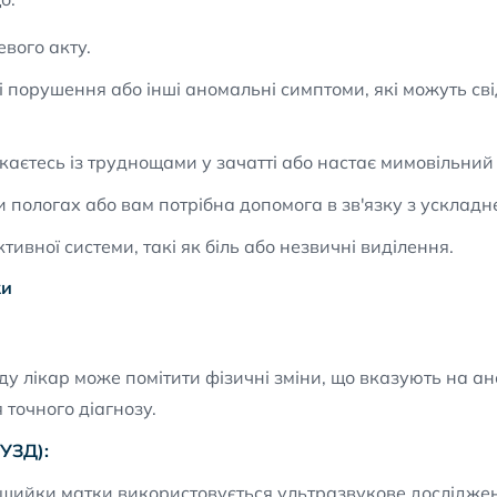
евого акту.
і порушення або інші аномальні симптоми, які можуть св
икаєтесь із труднощами у зачатті або настає мимовільний
пологах або вам потрібна допомога в зв'язку з ускладнен
тивної системи, такі як біль або незвичні виділення.
ки
яду лікар може помітити фізичні зміни, що вказують на 
 точного діагнозу.
УЗД):
 шийки матки використовується ультразвукове досліджен