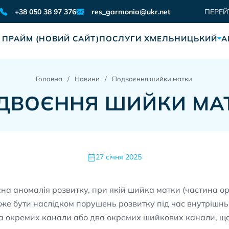
res_garmonia@ukr.net
+38 050 38 97 376
ПЕРЕЙ
 ПРАЙМ (НОВИЙ САЙТ)
ПОСЛУГИ ХМЕЛЬНИЦЬКИЙ
А
Головна
Новини
Подвоєння шийки матки
ДВОЄННЯ ШИЙКИ МА
27 січня 2025
на аномалія розвитку, при якій шийка матки (частина орг
може бути наслідком порушень розвитку під час внутрішньо
а окремих канали або два окремих шийкових канали, щ