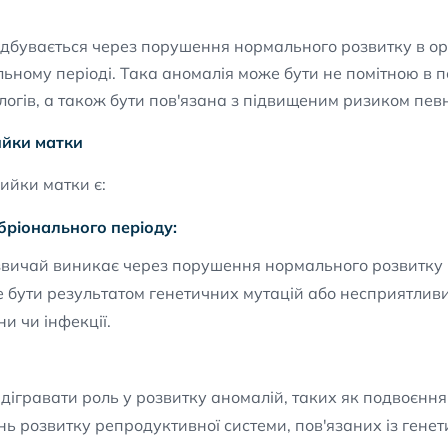
дбувається через порушення нормального розвитку в орг
ьному періоді. Така аномалія може бути не помітною в 
ологів, а також бути пов'язана з підвищеним ризиком пев
йки матки
йки матки є:
бріонального періоду:
вичай виникає через порушення нормального розвитку р
 бути результатом генетичних мутацій або несприятлив
и чи інфекції.
дігравати роль у розвитку аномалій, таких як подвоєнн
ь розвитку репродуктивної системи, пов'язаних із ген