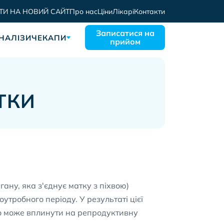
ТИ НА НОВИЙ САЙТ
Про нас
Ціни
Лікарі
Контакти
Записатися на
НАЛІЗИ
ЧЕКАПИ
прийом
ТКИ
ану, яка з'єднує матку з піхвою)
утробного періоду. У результаті цієї
о може вплинути на репродуктивну