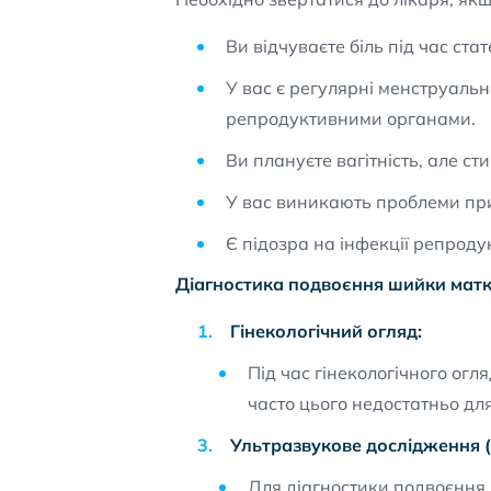
Ви відчуваєте біль під час стат
У вас є регулярні менструальн
репродуктивними органами.
Ви плануєте вагітність, але ст
У вас виникають проблеми при 
Є підозра на інфекції репродук
Діагностика подвоєння шийки мат
Гінекологічний огляд:
Під час гінекологічного огл
часто цього недостатньо для
Ультразвукове дослідження (
Для діагностики подвоєння