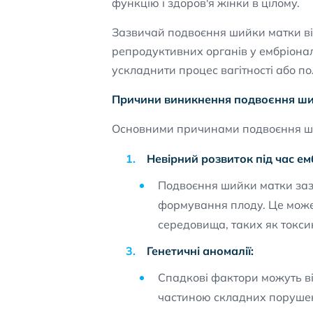
функцію і здоров'я жінки в цілому.
Зазвичай подвоєння шийки матки ві
репродуктивних органів у ембріонал
ускладнити процес вагітності або п
Причини виникнення подвоєння ши
Основними причинами подвоєння ши
Невірний розвиток під час ем
Подвоєння шийки матки заз
формування плоду. Це може
середовища, таких як токсин
Генетичні аномалії:
Спадкові фактори можуть ві
частиною складних порушен