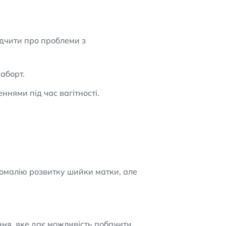
ідчити про проблеми з
 аборт.
нями під час вагітності.
аномалію розвитку шийки матки, але
ня, яке дає можливість побачити