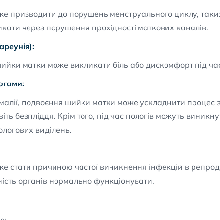
е призводити до порушень менструального циклу, таких 
икати через порушення прохідності маткових каналів.
ареунія):
ийки матки може викликати біль або дискомфорт під час 
огами:
малії, подвоєння шийки матки може ускладнити процес з
віть безпліддя. Крім того, під час пологів можуть виникн
ологових виділень.
е стати причиною частої виникнення інфекцій в репрод
тність органів нормально функціонувати.
о: