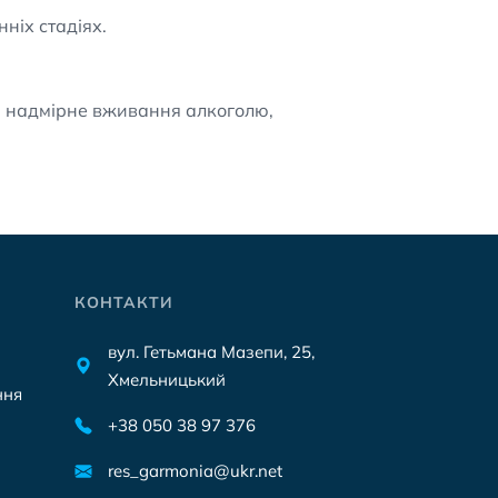
ніх стадіях.
та надмірне вживання алкоголю,
КОНТАКТИ
вул. Гетьмана Мазепи, 25,
Хмельницький
ння
+38 050 38 97 376
res_garmonia@ukr.net