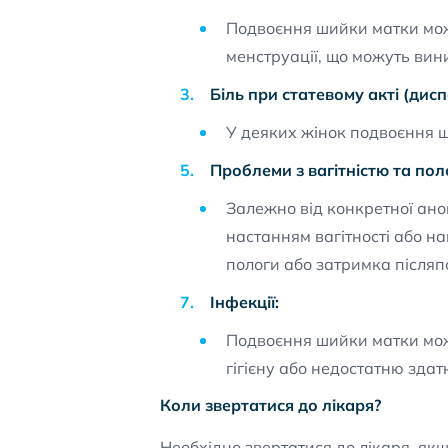
Подвоєння шийки матки мож
менструації, що можуть вин
Біль при статевому акті (дисп
У деяких жінок подвоєння ш
Проблеми з вагітністю та пол
Залежно від конкретної ано
настанням вагітності або на
пологи або затримка післяп
Інфекції:
Подвоєння шийки матки мож
гігієну або недостатню зда
Коли звертатися до лікаря?
Необхідно звертатися до лікаря, якщ