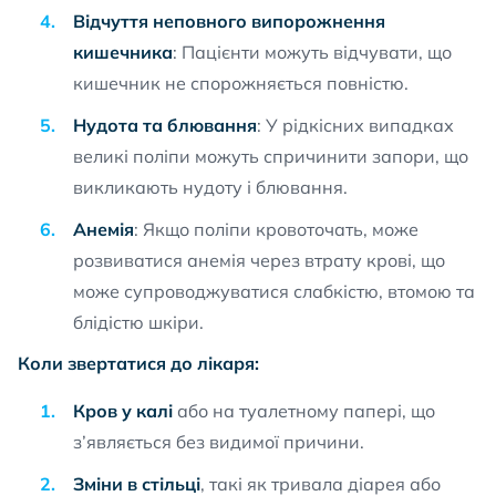
Відчуття неповного випорожнення
кишечника
: Пацієнти можуть відчувати, що
кишечник не спорожняється повністю.
Нудота та блювання
: У рідкісних випадках
великі поліпи можуть спричинити запори, що
викликають нудоту і блювання.
Анемія
: Якщо поліпи кровоточать, може
розвиватися анемія через втрату крові, що
може супроводжуватися слабкістю, втомою та
блідістю шкіри.
Коли звертатися до лікаря:
Кров у калі
або на туалетному папері, що
з’являється без видимої причини.
Зміни в стільці
, такі як тривала діарея або