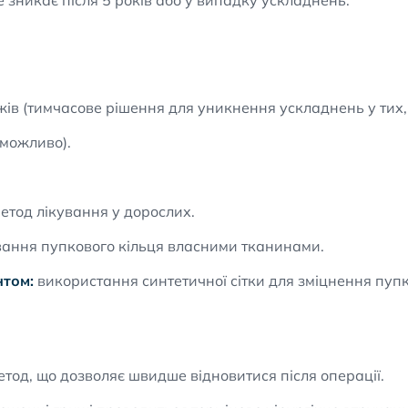
 зникає після 5 років або у випадку ускладнень.
ів (тимчасове рішення для уникнення ускладнень у тих,
 можливо).
етод лікування у дорослих.
ання пупкового кільця власними тканинами.
нтом:
використання синтетичної сітки для зміцнення пуп
тод, що дозволяє швидше відновитися після операції.