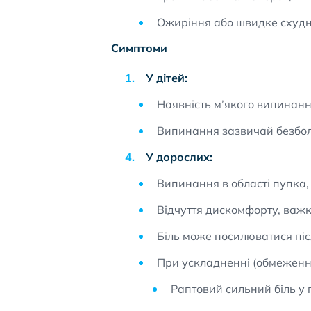
Ожиріння або швидке схудн
Симптоми
У дітей:
Наявність м’якого випинання
Випинання зазвичай безболі
У дорослих:
Випинання в області пупка,
Відчуття дискомфорту, важко
Біль може посилюватися піс
При ускладненні (обмеження
Раптовий сильний біль у п