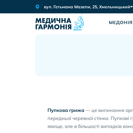
вул. Гетьмана Мазепи, 25, Хмельницький
МЕДОНІЯ
Пупкова грижа
— це випинання орга
передньої черевної стінки. Пупкові 
явище, але в більшості випадків вон