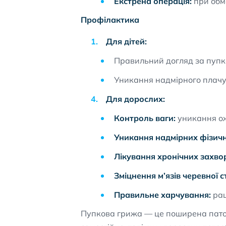
Екстрена операція:
при обме
Профілактика
Для дітей:
Правильний догляд за пупк
Уникання надмірного плачу 
Для дорослих:
Контроль ваги:
уникання ож
Уникання надмірних фізич
Лікування хронічних захво
Зміцнення м’язів черевної с
Правильне харчування:
рац
Пупкова грижа — це поширена патолог