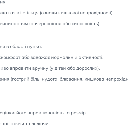
ня.
а газів і стільця (ознаки кишкової непрохідності).
 випинанням (почервоніння або синюшність).
я в області пупка.
скомфорт або заважає нормальній активності.
во вправити вручну (у дітей або дорослих).
ня (гострий біль, нудота, блювання, кишкова непрохідні
оцінює його вправлюваність та розмір.
нні стоячи та лежачи.