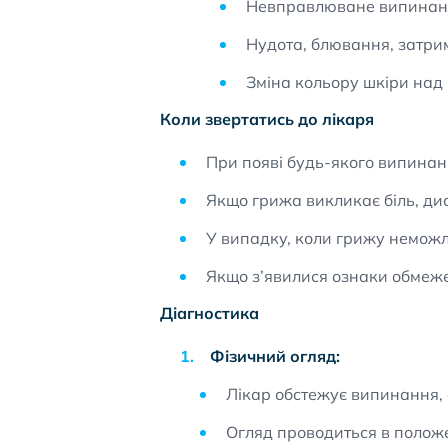
Невправлюване випинан
Нудота, блювання, затримк
Зміна кольору шкіри над
Коли звертатись до лікаря
При появі будь-якого випинанн
Якщо грижа викликає біль, ди
У випадку, коли грижу неможли
Якщо з’явилися ознаки обмежен
Діагностика
Фізичний огляд:
Лікар обстежує випинання, 
Огляд проводиться в положе