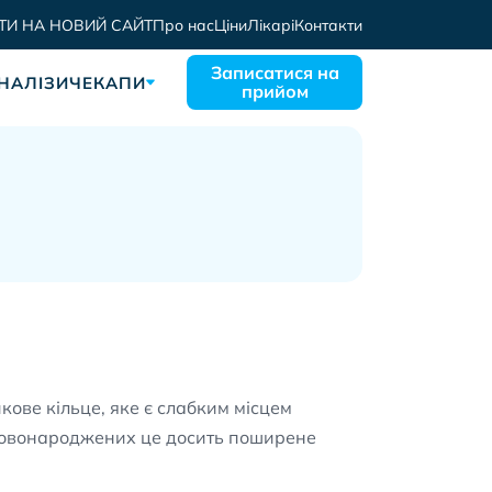
ТИ НА НОВИЙ САЙТ
Про нас
Ціни
Лікарі
Контакти
Записатися на
НАЛІЗИ
ЧЕКАПИ
прийом
ове кільце, яке є слабким місцем
 У новонароджених це досить поширене