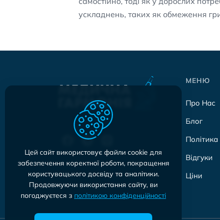
самостійно, тоді як у дорослих потр
ускладнень, таких як обмеження гри
МЕНЮ
Про Нас
Блог
Політика
Цей сайт використовує файли cookie для
Відгуки
забезпечення коректної роботи, покращення
користувацького досвіду та аналітики.
Ціни
Продовжуючи використання сайту, ви
погоджуєтеся з
політикою конфіденційності