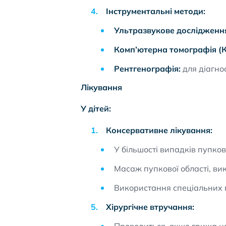
Інструментальні методи:
Ультразвукове дослідження
Комп’ютерна томографія (К
Рентгенографія:
для діагно
Лікування
У дітей:
Консервативне лікування:
У більшості випадків пупков
Масаж пупкової області, ви
Використання спеціальних пл
Хірургічне втручання: