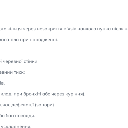
го кільця через незакриття м’язів навколо пупка після 
аса тіла при народженні.
 черевної стінки.
вний тиск:
ів.
лад, при бронхіті або через куріння).
 час дефекації (запори).
або багатоводдя.
 ускладнення.