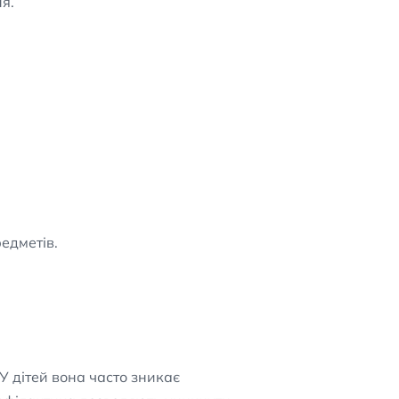
я.
едметів.
У дітей вона часто зникає