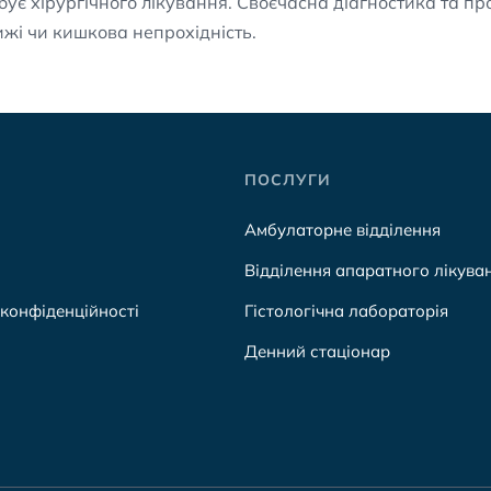
ебує хірургічного лікування. Своєчасна діагностика та 
жі чи кишкова непрохідність.
ПОСЛУГИ
Амбулаторне відділення
Відділення апаратного лікува
 конфіденційності
Гістологічна лабораторія
Денний стаціонар