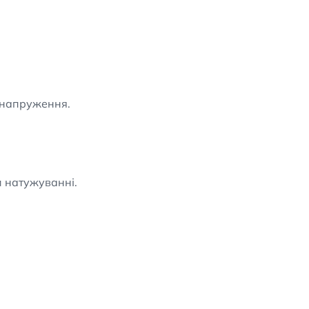
о напруження.
и натужуванні.