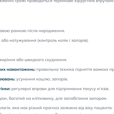
женні грижі проводиться термінове хірургічне втручанн
овою ранкою після народження.
або натужування (контроль колік і запорів).
иріння або швидкого схуднення.
них навантажень:
правильна техніка підняття важких пр
рювань:
усунення кашлю, запорів.
тінки:
регулярні вправи для підтримання тонусу м’язів.
іон, багатий на клітковину, для запобігання запорам.
ія, яка має різний прогноз залежно від віку пацієнта. 