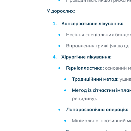
Проводиться, якщо грижа не
У дорослих:
Консервативне лікування:
Носіння спеціальних бандаж
Вправлення грижі (якщо це
Хірургічне лікування:
Герніопластика:
основний м
Традиційний метод:
ушив
Метод із сітчастим імпла
рецидиву).
Лапароскопічна операція:
Мінімально інвазивний ме