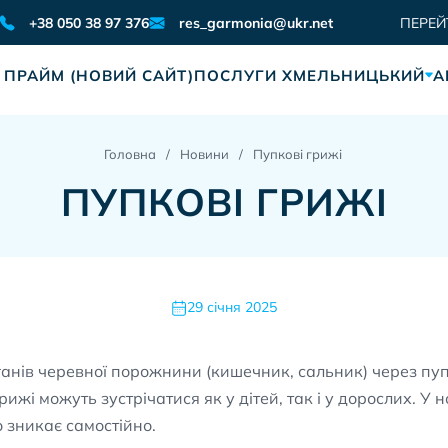
res_garmonia@ukr.net
+38 050 38 97 376
ПЕРЕЙ
 ПРАЙМ (НОВИЙ САЙТ)
ПОСЛУГИ ХМЕЛЬНИЦЬКИЙ
А
Головна
Новини
Пупкові грижі
ПУПКОВІ ГРИЖІ
29 січня 2025
нів черевної порожнини (кишечник, сальник) через пупк
грижі можуть зустрічатися як у дітей, так і у дорослих.
о зникає самостійно.