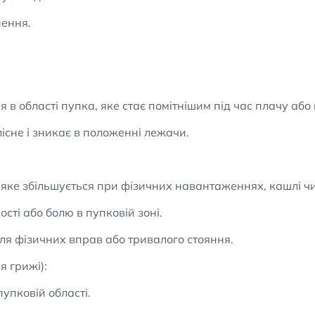
ення.
 в області пупка, яке стає помітнішим під час плачу аб
сне і зникає в положенні лежачи.
 яке збільшується при фізичних навантаженнях, кашлі ч
сті або болю в пупковій зоні.
ля фізичних вправ або тривалого стояння.
 грижі):
упковій області.