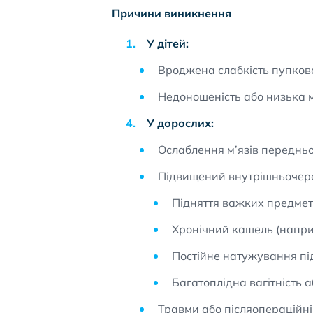
Причини виникнення
У дітей:
Вроджена слабкість пупково
Недоношеність або низька м
У дорослих:
Ослаблення м’язів передньої
Підвищений внутрішньочере
Підняття важких предмет
Хронічний кашель (наприк
Постійне натужування під
Багатоплідна вагітність 
Травми або післяопераційні