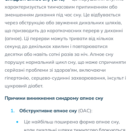
характеризується тимчасовим припиненням або
зменшенням дихання під час сну. Це відбувається
через обструкцію або звуження дихальних шляхів,
що призводить до короткочасних перерв у диханні
(апное). Ці перерви можуть тривати від кількох
секунд до декількох хвилин і повторюватися
десятки або навіть сотні разів за ніч. Апное сну
порушує нормальний цикл сну, що може спричиняти
серйозні проблеми зі здоров'ям, включаючи
гіпертонію, серцево-судинні захворювання, інсульт і
цукровий діабет.
Причини виникнення синдрому апное сну
Обструктивне апное сну
(ОАС):
Це найбільш поширена форма апное сну,
коли дихальні шляхи тимчасово блокуються