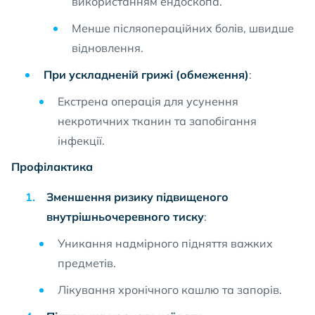
використанням ендоскопа.
Менше післяопераційних болів, швидше
відновлення.
При ускладненій грижі (обмеження)
:
Екстрена операція для усунення
некротичних тканин та запобігання
інфекції.
Профілактика
Зменшення ризику підвищеного
внутрішньочеревного тиску
:
Уникання надмірного підняття важких
предметів.
Лікування хронічного кашлю та запорів.