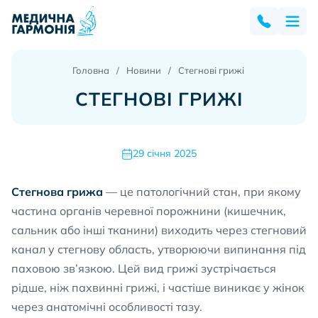
Головна
Новини
Стегнові грижі
СТЕГНОВІ ГРИЖІ
29 січня 2025
Стегнова грижа
— це патологічний стан, при якому
частина органів черевної порожнини (кишечник,
сальник або інші тканини) виходить через стегновий
канал у стегнову область, утворюючи випинання під
паховою зв’язкою. Цей вид грижі зустрічається
рідше, ніж пахвинні грижі, і частіше виникає у жінок
через анатомічні особливості тазу.