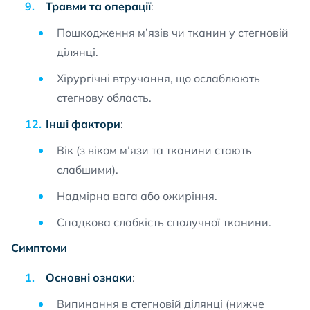
Травми та операції
:
Пошкодження м’язів чи тканин у стегновій
ділянці.
Хірургічні втручання, що ослаблюють
стегнову область.
Інші фактори
:
Вік (з віком м’язи та тканини стають
слабшими).
Надмірна вага або ожиріння.
Спадкова слабкість сполучної тканини.
Симптоми
Основні ознаки
:
Випинання в стегновій ділянці (нижче