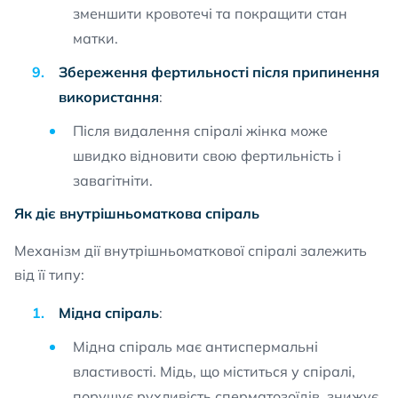
зменшити кровотечі та покращити стан
матки.
Збереження фертильності після припинення
використання
:
Після видалення спіралі жінка може
швидко відновити свою фертильність і
завагітніти.
Як діє внутрішньоматкова спіраль
Механізм дії внутрішньоматкової спіралі залежить
від її типу:
Мідна спіраль
:
Мідна спіраль має антиспермальні
властивості. Мідь, що міститься у спіралі,
порушує рухливість сперматозоїдів, знижує