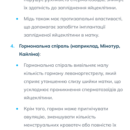
їх здатність до запліднення яйцеклітини.
Мідь також має протизапальні властивості,
що допомагає запобігти імплантації
заплідненої яйцеклітини в матку.
Гормональна спіраль (наприклад, Мінотур,
Кайліна)
:
Гормональна спіраль вивільняє малу
кількість гормону левоноргестрелу, який
сприяє утоншенню слизу шийки матки, що
ускладнює проникнення сперматозоїдів до
яйцеклітини.
Крім того, гормон може пригнічувати
овуляцію, зменшувати кількість
менструальних кровотеч або повністю їх