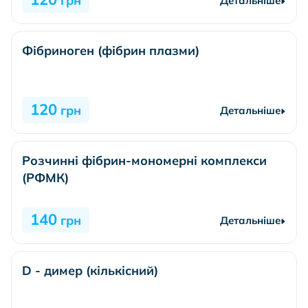
грн
Детальніше
Фібриноген (фібрин плазми)
120
грн
Детальніше
Розчинні фібрин-мономерні комплекси
(РФМК)
140
грн
Детальніше
D - димер (кількісний)